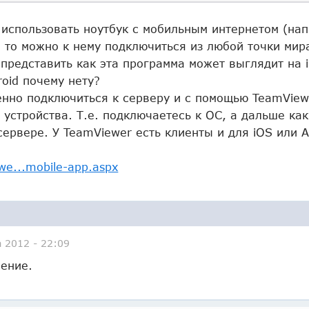
я использовать ноутбук с мобильным интернетом (на
 то можно к нему подключиться из любой точки мир
представить как эта программа может выглядит на i
roid почему нету?
енно подключиться к серверу и с помощью TeamViewe
 устройства. Т.е. подключаетесь к ОС, а дальше ка
рвере. У TeamViewer есть клиенты и для iOS или A
we...mobile-app.aspx
а 2012 - 22:09
нение.