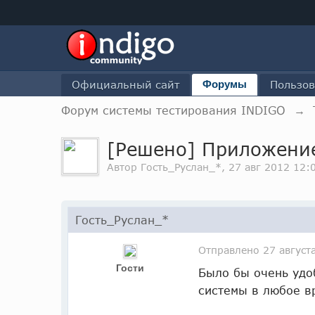
Официальный сайт
Форумы
Пользов
Форум системы тестирования INDIGO
→
[Решено] Приложение
Автор Гость_Руслан_*, 27 авг 2012 12:
Гость_Руслан_*
Отправлено
27 август
Гости
Было бы очень удо
системы в любое в