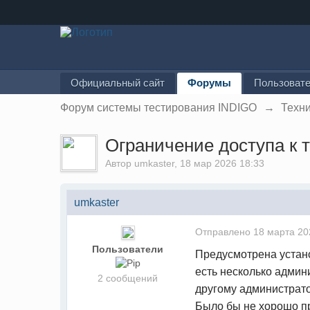
Официальный сайт
Форумы
Пользоват
Форум системы тестирования INDIGO
→
Техн
Ограничение доступа к 
Автор
umkaster
, 18 мар 2026 18:33
umkaster
Отправлено
18 марта 20
Пользователи
Предусмотрена устано
есть несколько админ
2 сообщений
другому администрато
Было бы не хорошо пр