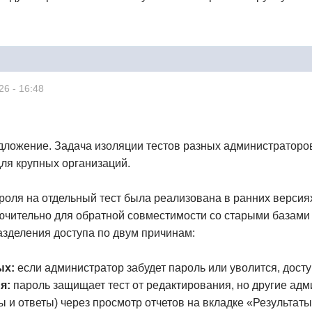
26 - 16:48
ложение. Задача изоляции тестов разных администраторов 
для крупных организаций.
роля на отдельный тест была реализована в ранних версия
ючительно для обратной совместимости со старыми базам
зделения доступа по двум причинам:
ых:
если администратор забудет пароль или уволится, досту
я:
пароль защищает тест от редактирования, но другие адм
ы и ответы) через просмотр отчетов на вкладке «Результаты