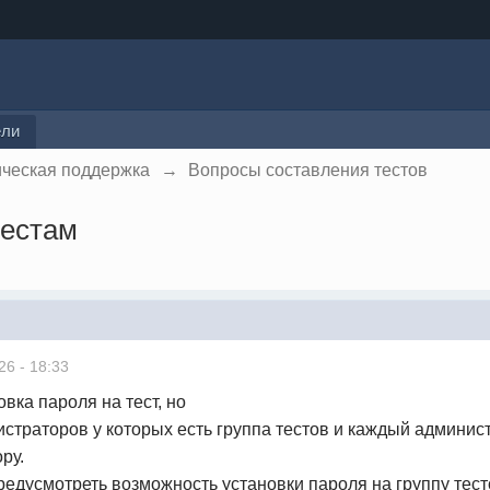
ели
ическая поддержка
→
Вопросы составления тестов
тестам
26 - 18:33
вка пароля на тест, но
истраторов у которых есть группа тестов и каждый админист
ру.
едусмотреть возможность установки пароля на группу тест