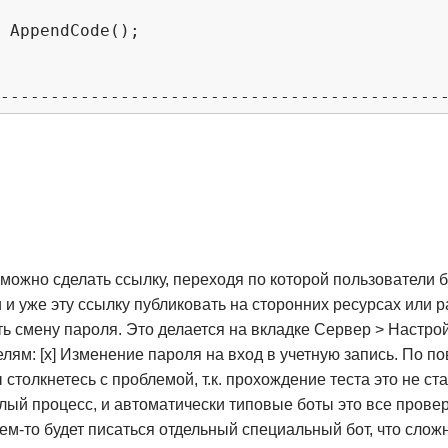
;

можно сделать ссылку, переходя по которой пользователи б
и и уже эту ссылку публиковать на сторонних ресурсах или 
ть смену пароля. Это делается на вкладке Сервер > Настро
лям: [x] Изменение пароля на вход в учетную запись. По по
 столкнетесь с проблемой, т.к. прохождение теста это не с
елый процесс, и автоматически типовые боты это все провер
кем-то будет писаться отдельный специальный бот, что слож