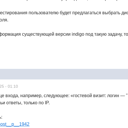
тестирования пользователю будет предлагаться выбрать дисц
оля.
ормация существующей версии indigo под такую задачу, то 
25 - 01:10
е входа, например, следующее: «гостевой визит: логин — "
ьи ответы, только по IP.
ь:
ndpost__p__1942