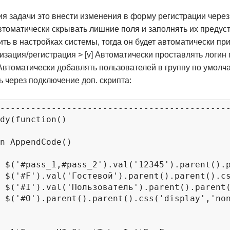
я задачи это внести изменения в форму регистрации через
автоматически скрывать лишние поля и заполнять их преду
ть в настройках системы, тогда он будет автоматически пр
изация/регистрация > [v] Автоматически проставлять логин
 Автоматически добавлять пользователей в группу по умолч
ь через подключение доп. скрипта:
---------------------------------------------
dy(function()

e');

e');

e');

');
