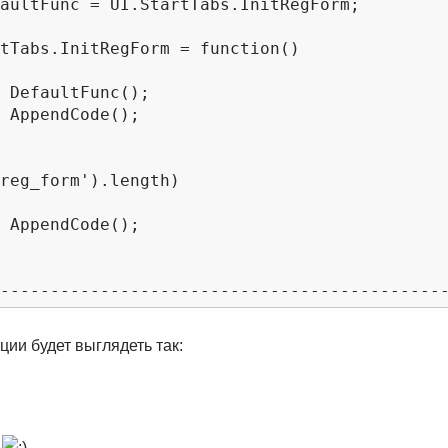
;

;

;

ции будет выглядеть так:
а