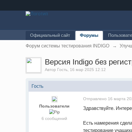
Официальный сайт
Форумы
Пользоват
Форум системы тестирования INDIGO
→
Улуч
Версия Indigo без регис
Автор
Гость
, 16 мар 2025 12:12
Гость
Отправлено
16 марта 20
Пользователи
Здравствуйте. Интере
6 сообщений
Есть намерения сдел
тестирование учащихс