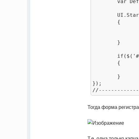
	var DefaultFunc = UI.StartTabs.InitRegForm;

	UI.StartTabs.InitRegForm = function()

	{

		DefaultFunc()
		AppendCode()
	}

	if($('#reg_form').length)

	{

		AppendCode()
	}

});

Тогда форма регистра
Т.е. одна только капч