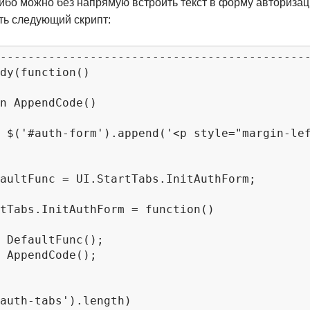
 Либо можно без напрямую встроить текст в форму авторизац
ть следующий скрипт:
---------------------------------------------
dy(function()

</span>');

;

;
