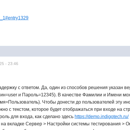
ch__1#entry1329
25 - 23:46
держку с ответом. Да, один из способов решения указан в
гин=user и Пароль=12345). В качестве Фамилии и Имени мож
мя=Пользователь). Чтобы донести до пользователей эту и
кно с текстом, которое будет отображаться при входе на ст
роль для входа, как сделано здесь
https://demo.indigotech.ru/
 на вкладке Сервер > Настройки системы тестирования > О