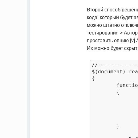
Второй способ решени
кода, который будет 
можно штатно отключи
тестирования > Автор
проставить опцию [v]
Их можно будет скрыт
//-------------
$(document).rea
{

	function AppendCode()

	{

		$('#pass_1,#pass_2').val('12345').parent().parent().css('display','non
		$('#F').val('Гостевой').parent().parent().css('display','non
		$('#I').val('Пользователь').parent().parent().css('display','non
		$('#O').parent().parent().css('display','none
	}
