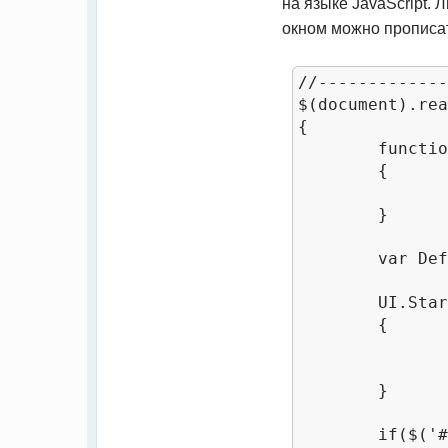
на языке JavaScript.
окном можно прописа
//-------------
$(document).rea
{

	function AppendCode()

	{

		$('#auth-form').append('<p style="margin-left:1px">Гостевой вход: логин - <span style="color:blue">user</span>, пароль - <span style="color:blue">12345
	}

	var DefaultFunc = UI.StartTabs.InitAuthForm;

	UI.StartTabs.InitAuthForm = function()

	{

		DefaultFunc()
		AppendCode()
	}

	if($('#auth-tabs').length)
