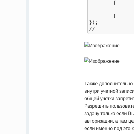
	{

		AppendCode()
	}

});

Также дополнительно 
внутри учетной запис
общей учетки запрети
Разрешить пользовате
задачу только если Вы
авторизации, а там ц
если именно под это 