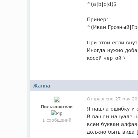
^(a|b|c|d)$
Пример:
^(Иван Грозный|Гр
При этом если внут
Иногда нужно доба
косой чертой \
Жанна
Отправлено
27 мая 20
Пользователи
Я нашла ошибку и 
В вашем мануале н
1 сообщений
всем буквам алфав
должно быть вида [