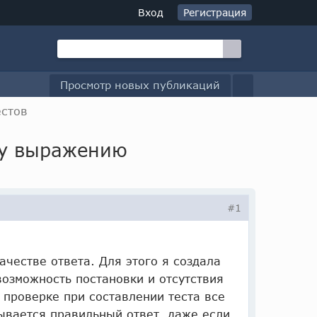
Вход
Регистрация
Просмотр новых публикаций
естов
му выражению
#1
ачестве ответа. Для этого я создала
возможность постановки и отсутствия
проверке при составлении теста все
ывается правильный ответ, даже если