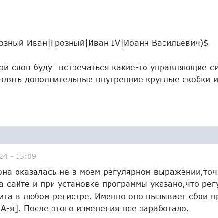
озный Иван|Грозный|Иван IV|Иоанн Васильевич)$
ри слов будут встречаться какие-то управляющие с
влять дополнительные внутренние круглые скобки и
24 - 15:09
она оказалась не в моем регулярном выражении,точ
а сайте и при установке программы указано,что рег
ита в любом регистре. Именно оно вызывает сбои 
А-я]. После этого изменения все заработало.