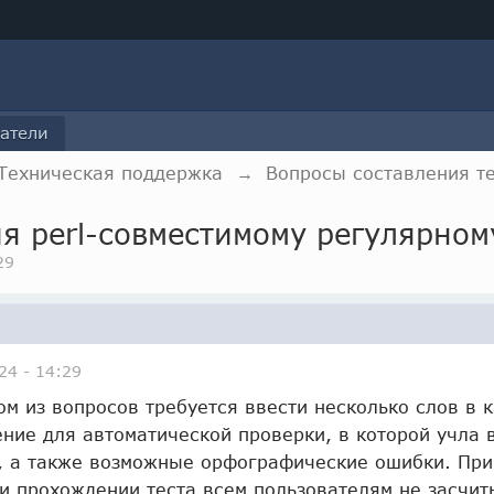
атели
Техническая поддержка
→
Вопросы составления т
ия perl-совместимому регулярно
29
24 - 14:29
ом из вопросов требуется ввести несколько слов в к
ние для автоматической проверки, в которой учла 
, а также возможные орфографические ошибки. При 
ри прохождении теста всем пользователям не засчит