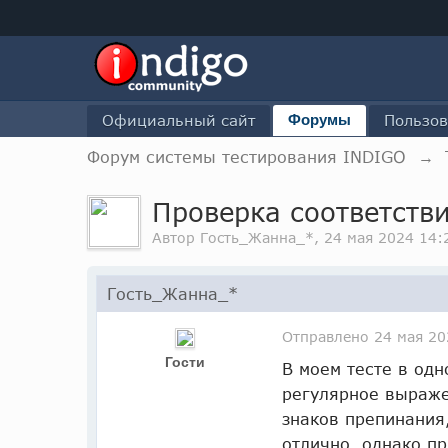
Официальный сайт
Форумы
Пользов
Форум системы тестирования INDIGO
→
Проверка соответств
Автор Гость_Жанна_*, 24 мая 2024 14:
Гость_Жанна_*
Отправлено
24 мая 20
Гости
В моем тесте в одн
регулярное выраже
знаков препинания
отлично, однако п