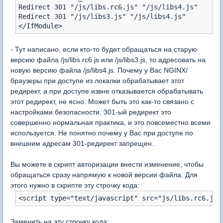
Redirect 301 "/js/libs.rc6.js" "/js/libs4.js"

Redirect 301 "/js/libs3.js" "/js/libs4.js"

- Тут написано, если кто-то будет обращаться на старую
версию файла /js/libs.rc6.js или /js/libs3.js, то адресовать на
новую версию файла /js/libs4.js. Почему у Вас NGINX/
браузеры при доступе из локалки обрабатывает этот
редирект, а при доступе извне отказывается обрабатывать
этот редирект, не ясно. Может быть это как-то связано с
настройками безопасности. 301-ый редирект это
совершенно нормальная практика, и это повсеместно всеми
используется. Не понятно почему у Вас при доступе по
внешним адресам 301-редирект запрещен.
Вы можете в скрипт авторизации внести изменение, чтобы
обращаться сразу напрямую к новой версии файла. Для
этого нужно в скрипте эту строчку кода:
Заменить на эту строчку кода: