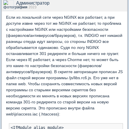
Администратор
07 июн 2023
Если из локальной сети через NGINX все работает, а при
доступе извне через тот же NGINX не работает, то проблема
с настройками NGINX или настройками безопасности
(фаерволов/антивирусов/браузеров), т.к. INDGIO нет никакой
разницы откуда идут запросы, со стороны INDIGO все
обрабатывается одинаково. Судя по логу NGINX
останавливается 301 редиректе и больше ничего не грузит.
Если через IE работает, а через Chorme нет, то может быть
это какие-то настройки безопасности (фаерволов/
антивирусов/браузеров). В скрипте авторизации прописан JS
файл старой версии программы /js/libs.rc6.js. Его уже нет в
папке web. Чтобы сохранять совместимость новых версий
программы со старыми версиями скриптов без
необходимости их менять в новых версиях прописана
команда 301-го редиректа со старой версии на новую
версию скрипта. Это прописано внутри файла
web\js\access.iac (.htaccess):
<IfModule alias_module>
