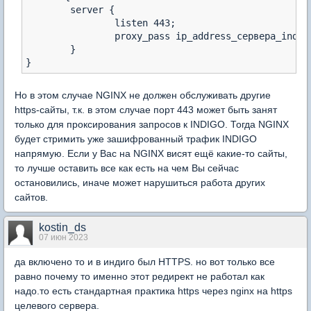
	server {

		listen 443;

		proxy_pass ip_address_сервера_indigo:443

	}

Но в этом случае NGINX не должен обслуживать другие
https-сайты, т.к. в этом случае порт 443 может быть занят
только для проксирования запросов к INDIGO. Тогда NGINX
будет стримить уже зашифрованный трафик INDIGO
напрямую. Если у Вас на NGINX висят ещё какие-то сайты,
то лучше оставить все как есть на чем Вы сейчас
остановились, иначе может нарушиться работа других
сайтов.
kostin_ds
07 июн 2023
да включено то и в индиго был HTTPS. но вот только все
равно почему то именно этот редирект не работал как
надо.то есть стандартная практика https через nginx на https
целевого сервера.