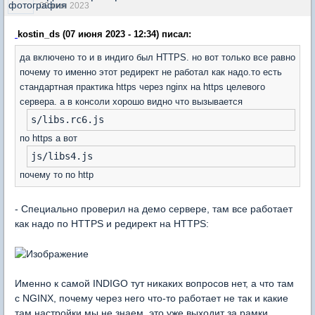
09 июн 2023
kostin_ds (07 июня 2023 - 12:34) писал:
да включено то и в индиго был HTTPS. но вот только все равно
почему то именно этот редирект не работал как надо.то есть
стандартная практика https через nginx на https целевого
сервера. а в консоли хорошо видно что вызывается
s/libs.rc6.js
по https а вот
js/libs4.js
почему то по http
- Специально проверил на демо сервере, там все работает
как надо по HTTPS и редирект на HTTPS:
Именно к самой INDIGO тут никаких вопросов нет, а что там
с NGINX, почему через него что-то работает не так и какие
там настройки мы не знаем, это уже выходит за рамки