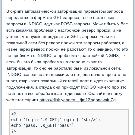
В скрипт автоматической авторизации параметры запроса
передается в формате GET-запроса, а все остальные
запросы в INDIGO идут как POST-запросы. Может быть у Вас
есть какая-та проблема с настройкой реверс прокси, и не
учтено, что нужно передавать и GET-запросы. Если из
локальной сети без реверс прокси эти запросы работают, а
извне через реверс прокси не работают, то очевидно, что это
не проблема с INDIGO, а проблема с настройкой NGINX, т.к.
если бы это была проблема на стороне скрипта
авторизации, то оно не работало бы и из локальной сети.
INDIGO все равно это прокси или нет, она ничего про это не
знает, открывает локальный сетевой порт и ждет входящие
подключения, а откуда они приходят INDIGO ничего про это
не знает и все обрабатывает одинаково. Скачайте в папку
web этот сприпт
https://disk.yandex..../jm1Zngbnew4uZg
<?

echo 'login:'.$_GET['login'].'<br/>';

echo 'pass:'.$_GET['pass']
