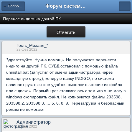
Форум системы тестирования INDIGO
← Вопросы администрирования системы
Перенос индиго на другой ПК
Ответить
Гость_Михаил_*
28 фев 2022
Здравствуйте. Нужна помощь. Не получается перенести
индиго на другой ПК. СУБД остановил с помощью файла
uninstall.bat (запустил от имени администратора через
командную строку), копирую папку INDIGO, но система
начинает ругаться «не удаётся выполнить чтение из файла
или с диска». Первыйн раз сталкиваюсь с тем что я не могу в
windows скопировать файл. Не копируются файлы 203598,
203598.2, 203598.3, ….5, 6, 8, 9. Перезагрузка и безопасный
режим не помогают
Администратор
01 мар 2022