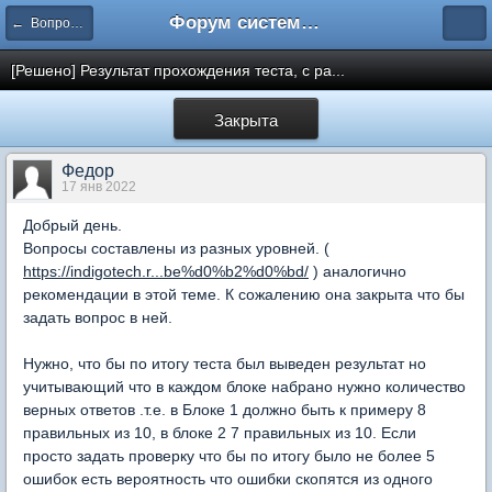
Форум системы тестирования INDIGO
← Вопросы составления тестов
[Решено] Результат прохождения теста, с ра...
Закрыта
Федор
17 янв 2022
Добрый день.
Вопросы составлены из разных уровней. (
https://indigotech.r...be%d0%b2%d0%bd/
) аналогично
рекомендации в этой теме. К сожалению она закрыта что бы
задать вопрос в ней.
Нужно, что бы по итогу теста был выведен результат но
учитывающий что в каждом блоке набрано нужно количество
верных ответов .т.е. в Блоке 1 должно быть к примеру 8
правильных из 10, в блоке 2 7 правильных из 10. Если
просто задать проверку что бы по итогу было не более 5
ошибок есть вероятность что ошибки скопятся из одного