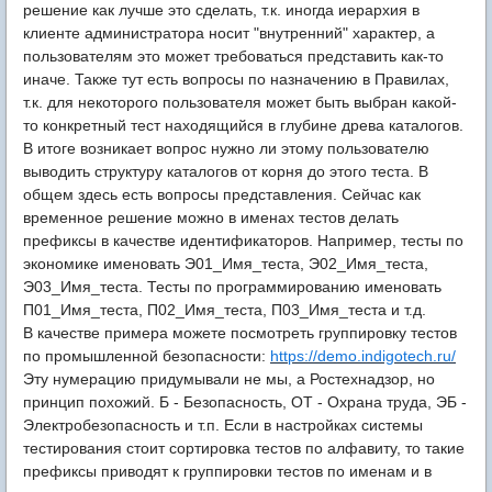
решение как лучше это сделать, т.к. иногда иерархия в
клиенте администратора носит "внутренний" характер, а
пользователям это может требоваться представить как-то
иначе. Также тут есть вопросы по назначению в Правилах,
т.к. для некоторого пользователя может быть выбран какой-
то конкретный тест находящийся в глубине древа каталогов.
В итоге возникает вопрос нужно ли этому пользователю
выводить структуру каталогов от корня до этого теста. В
общем здесь есть вопросы представления. Сейчас как
временное решение можно в именах тестов делать
префиксы
в качестве идентификаторов. Например, тесты по
экономике именовать Э01_Имя_теста, Э02_Имя_теста,
Э03_Имя_теста. Тесты по программированию именовать
П01_Имя_теста, П02_Имя_теста, П03_Имя_теста и т.д.
В качестве примера можете посмотреть группировку тестов
по промышленной безопасности:
https://demo.indigotech.ru
/
Эту нумерацию придумывали не мы, а Ростехнадзор, но
принцип похожий. Б - Безопасность, ОТ - Охрана труда, ЭБ -
Электробезопасность и т.п. Если в настройках системы
тестирования стоит сортировка тестов по алфавиту, то такие
префиксы п
риводят к группировки тестов по именам и в