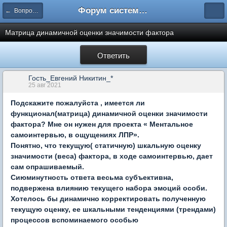
Форум системы тестирования INDIGO
← Вопросы составления тестов
Матрица динамичной оценки значимости фактора
Ответить
Гость_Евгений Никитин_*
25 авг 2021
Подскажите пожалуйста , имеется ли
функционал(матрица)
динамичной оценки значимости
фактора? Мне он нужен для
проекта « Ментальное
самоинтервью, в ощущениях ЛПР».
Понятно, что текущую( статичную) шкальную оценку
значимости (веса) фактора, в ходе самоинтервью, дает
сам опрашиваемый.
Сиюминутность ответа весьма субъективна,
подвержена влиянию текущего набора эмоций особи.
Хотелось бы динамично корректировать полученную
текущую оценку, ее шкальными тенденциями (трендами)
процессов вспоминаемого особью