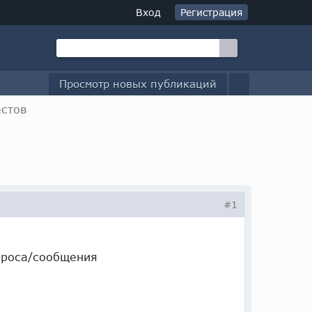
Вход
Регистрация
Просмотр новых публикаций
естов
#1
проса/сообщения