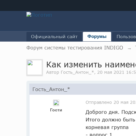
Официальный сайт
Форумы
Пользов
Форум системы тестирования INDIGO
→
Как изменить наимен
Автор Гость_Антон_*, 20 мая 2021 16:
Гость_Антон_*
Отправлено
20 мая 20
Гости
Доброго дня. Подс
Итого должно быть
корневая группа
- вопрос 1