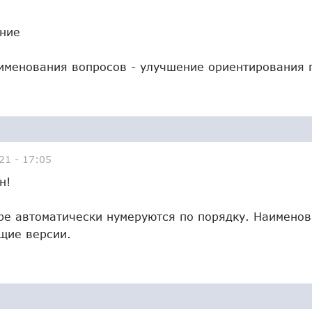
ание
именования вопросов - улучшение ориентирования п
21 - 17:05
н!
ре автоматически нумеруются по порядку. Наименов
щие версии.