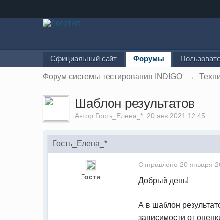
Официальный сайт
Форумы
Пользоват
Форум системы тестирования INDIGO
→
Техн
Шаблон результатов
Автор Гость_Елена_*, 20 янв 2021 12:45
Гость_Елена_*
Отправлено
20 января 2
Гости
Добрый день!
А в шаблон результато
зависимости от оценк