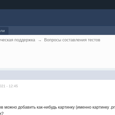
ели
ическая поддержка
→
Вопросы составления тестов
021 - 12:45
в можно добавить как-нибудь картинку (именно картинку .png
и?