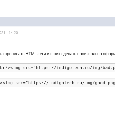
021 - 14:20
л прописать HTML-теги и в них сделать произвольно оформ
<
br
/><
img src
=
"https://indigotech.ru/img/bad.
/><
img src
=
"https://indigotech.ru/img/good.pn