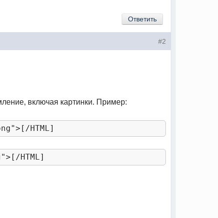
Ответить
#2
ление, включая картинки. Пример:
png"
>[/
HTML
]
g"
>[/
HTML
]