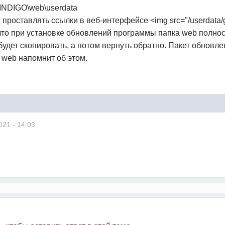
)\INDIGO\web\userdata
 проставлять ссылки в веб-интерфейсе <img src="/userdata/
что при установке обновлений программы папка web полно
 будет скопировать, а потом вернуть обратно. Пакет обнов
 web напомнит об этом.
021 - 14:03