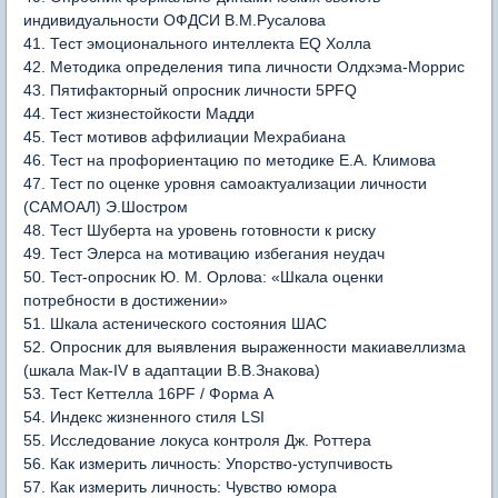
индивидуальности ОФДСИ В.М.Русалова
41. Тест эмоционального интеллекта EQ Холла
42. Методика определения типа личности Олдхэма-Моррис
43. Пятифакторный опросник личности 5PFQ
44. Тест жизнестойкости Мадди
45. Тест мотивов аффилиации Мехрабиана
46. Тест на профориентацию по методике Е.А. Климова
47. Тест по оценке уровня самоактуализации личности
(САМОАЛ) Э.Шостром
48. Тест Шуберта на уровень готовности к риску
49. Тест Элерса на мотивацию избегания неудач
50. Тест-опросник Ю. М. Орлова: «Шкала оценки
потребности в достижении»
51. Шкала астенического состояния ШАС
52. Опросник для выявления выраженности макиавеллизма
(шкала Мак-IV в адаптации В.В.Знакова)
53. Тест Кеттелла 16PF / Форма A
54. Индекс жизненного стиля LSI
55. Исследование локуса контроля Дж. Роттера
56. Как измерить личность: Упорство-уступчивость
57. Как измерить личность: Чувство юмора