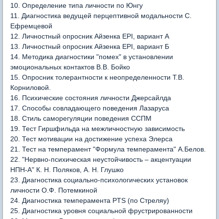
10. Определение типа личности по Юнгу
11. Диагностика ведущей перцептивной модальности С.
Ефремцевой
12. Личностный опросник Айзенка EPI, вариант A
13. Личностный опросник Айзенка EPI, вариант Б
14. Методика диагностики "помех" в установлении
эмоциональных контактов В.В. Бойко
15. Опросник толерантности к неопределенности Т.В.
Корниловой.
16. Психические состояния личности Джерсайлда
17. Способы совладающего поведения Лазаруса
18. Стиль саморегуляции поведения ССПМ
19. Тест Гиршфильда на межличностную зависимость
20. Тест мотивации на достижение успеха Элерса
21. Тест на темперамент "Формула темперамента" А.Белов.
22. "Нервно-психическая неустойчивость – акцентуации
НПН-А" К. Н. Поляков, А. Н. Глушко
23. Диагностика социально-психологических установок
личности О.Ф. Потемкиной
24. Диагностика темперамента PTS (по Стреляу)
25. Диагностика уровня социальной фрустрированности