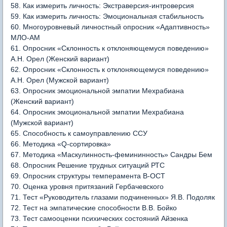
58. Как измерить личность: Экстраверсия-интроверсия
59. Как измерить личность: Эмоциональная стабильность
60. Многоуровневый личностный опросник «Адаптивность»
МЛО-АМ
61. Опросник «Склонность к отклоняющемуся поведению»
А.Н. Орел (Женский вариант)
62. Опросник «Склонность к отклоняющемуся поведению»
А.Н. Орел (Мужской вариант)
63. Опросник эмоциональной эмпатии Мехрабиана
(Женский вариант)
64. Опросник эмоциональной эмпатии Мехрабиана
(Мужской вариант)
65. Способность к самоуправлению ССУ
66. Методика «Q-сортировка»
67. Методика «Маскулинность-фемининность» Сандры Бем
68. Опросник Решение трудных ситуаций РТС
69. Опросник структуры темперамента В-ОСТ
70. Оценка уровня притязаний Гербачевского
71. Тест «Руководитель глазами подчиненных» Я.В. Подоляк
72. Тест на эмпатические способности В.В. Бойко
73. Тест самооценки психических состояний Айзенка