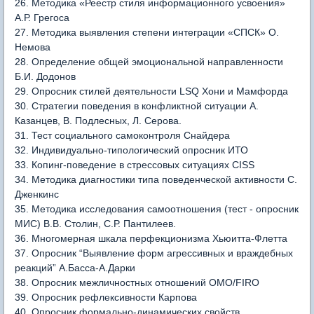
26. Методика «Реестр стиля информационного усвоения»
А.Р. Грегоса
27. Методика выявления степени интеграции «СПСК» О.
Немова
28. Определение общей эмоциональной направленности
Б.И. Додонов
29. Опросник стилей деятельности LSQ Хони и Мамфорда
30. Стратегии поведения в конфликтной ситуации А.
Казанцев, В. Подлесных, Л. Серова.
31. Тест социального самоконтроля Снайдера
32. Индивидуально-типологический опросник ИТО
33. Копинг-поведение в стрессовых ситуациях CISS
34. Методика диагностики типа поведенческой активности С.
Дженкинс
35. Методика исследования самоотношения (тест - опросник
МИС) В.В. Столин, С.Р. Пантилеев.
36. Многомерная шкала перфекционизма Хьюитта-Флетта
37. Опросник “Выявление форм агрессивных и враждебных
реакций” А.Басса-А.Дарки
38. Опросник межличностных отношений ОМО/FIRO
39. Опросник рефлексивности Карпова
40. Опросник формально-динамических свойств