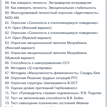
58. Как измерить личность: Экстраверсия-интроверсия
59. Как измерить личность: Эмоциональная стабильность
60. Многоуровневый личностный опросник «Адаптивность»
МЛО-АМ
61. Опросник «Склонность к отклоняющемуся поведению»
А.Н. Орел (Женский вариант)
62. Опросник «Склонность к отклоняющемуся поведению»
А.Н. Орел (Мужской вариант)
63. Опросник эмоциональной эмпатии Мехрабиана
(Женский вариант)
64. Опросник эмоциональной эмпатии Мехрабиана
(Мужской вариант)
65. Способность к самоуправлению ССУ
66. Методика «Q-сортировка»
67. Методика «Маскулинность-фемининность» Сандры Бем
68. Опросник Решение трудных ситуаций РТС
69. Опросник структуры темперамента В-ОСТ
70. Оценка уровня притязаний Гербачевского
71. Тест «Руководитель глазами подчиненных» Я.В. Подоляк
72. Тест на эмпатические способности В.В. Бойко
73. Тест самооценки психических состояний Айзенка