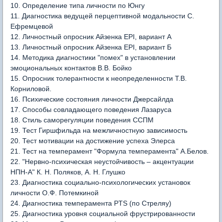
10. Определение типа личности по Юнгу
11. Диагностика ведущей перцептивной модальности С.
Ефремцевой
12. Личностный опросник Айзенка EPI, вариант A
13. Личностный опросник Айзенка EPI, вариант Б
14. Методика диагностики "помех" в установлении
эмоциональных контактов В.В. Бойко
15. Опросник толерантности к неопределенности Т.В.
Корниловой.
16. Психические состояния личности Джерсайлда
17. Способы совладающего поведения Лазаруса
18. Стиль саморегуляции поведения ССПМ
19. Тест Гиршфильда на межличностную зависимость
20. Тест мотивации на достижение успеха Элерса
21. Тест на темперамент "Формула темперамента" А.Белов.
22. "Нервно-психическая неустойчивость – акцентуации
НПН-А" К. Н. Поляков, А. Н. Глушко
23. Диагностика социально-психологических установок
личности О.Ф. Потемкиной
24. Диагностика темперамента PTS (по Стреляу)
25. Диагностика уровня социальной фрустрированности