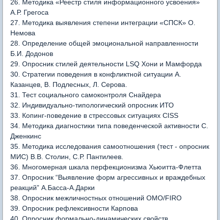
26. Методика «Реестр стиля информационного усвоения»
А.Р. Грегоса
27. Методика выявления степени интеграции «СПСК» О.
Немова
28. Определение общей эмоциональной направленности
Б.И. Додонов
29. Опросник стилей деятельности LSQ Хони и Мамфорда
30. Стратегии поведения в конфликтной ситуации А.
Казанцев, В. Подлесных, Л. Серова.
31. Тест социального самоконтроля Снайдера
32. Индивидуально-типологический опросник ИТО
33. Копинг-поведение в стрессовых ситуациях CISS
34. Методика диагностики типа поведенческой активности С.
Дженкинс
35. Методика исследования самоотношения (тест - опросник
МИС) В.В. Столин, С.Р. Пантилеев.
36. Многомерная шкала перфекционизма Хьюитта-Флетта
37. Опросник “Выявление форм агрессивных и враждебных
реакций” А.Басса-А.Дарки
38. Опросник межличностных отношений ОМО/FIRO
39. Опросник рефлексивности Карпова
40. Опросник формально-динамических свойств