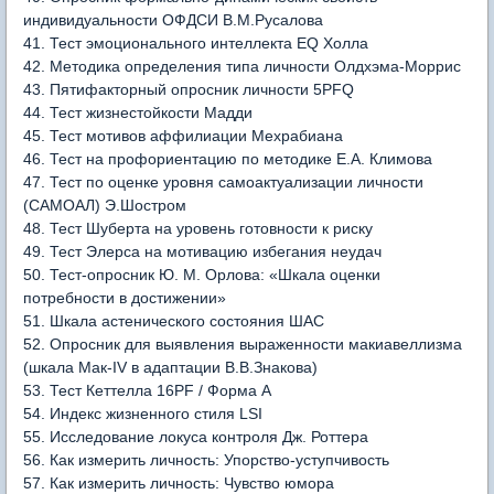
индивидуальности ОФДСИ В.М.Русалова
41. Тест эмоционального интеллекта EQ Холла
42. Методика определения типа личности Олдхэма-Моррис
43. Пятифакторный опросник личности 5PFQ
44. Тест жизнестойкости Мадди
45. Тест мотивов аффилиации Мехрабиана
46. Тест на профориентацию по методике Е.А. Климова
47. Тест по оценке уровня самоактуализации личности
(САМОАЛ) Э.Шостром
48. Тест Шуберта на уровень готовности к риску
49. Тест Элерса на мотивацию избегания неудач
50. Тест-опросник Ю. М. Орлова: «Шкала оценки
потребности в достижении»
51. Шкала астенического состояния ШАС
52. Опросник для выявления выраженности макиавеллизма
(шкала Мак-IV в адаптации В.В.Знакова)
53. Тест Кеттелла 16PF / Форма A
54. Индекс жизненного стиля LSI
55. Исследование локуса контроля Дж. Роттера
56. Как измерить личность: Упорство-уступчивость
57. Как измерить личность: Чувство юмора