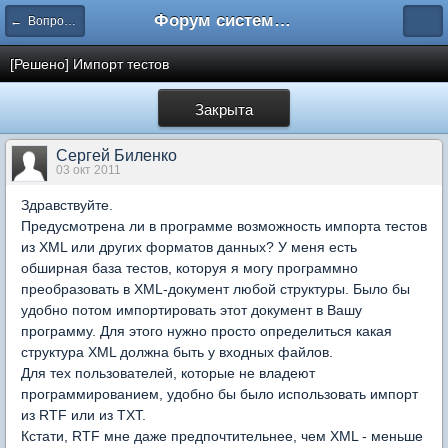
Форум системы тестирования INDIGO
← Вопросы составления тестов
[Решено] Импорт тестов
Закрыта
Сергей Биленко
03 окт 2011
Здравствуйте.
Предусмотрена ли в программе возможность импорта тестов
из XML или других форматов данных? У меня есть
обширная база тестов, которуя я могу программно
преобразовать в XML-документ любой структуры. Было бы
удобно потом импортировать этот документ в Вашу
программу. Для этого нужно просто определиться какая
структура XML должна быть у входных файлов.
Для тех пользователей, которые не владеют
программированием, удобно бы было использовать импорт
из RTF или из TXT.
Кстати, RTF мне даже предпочтительнее, чем XML - меньше