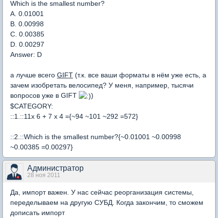
Which is the smallest number?
A. 0.01001
B. 0.00998
C. 0.00385
D. 0.00297
Answer: D
а лучше всего
GIFT
(т.к. все ваши форматы в нём уже есть, а
зачем изобретать велосипед? У меня, например, тысячи
вопросов уже в GIFT
)
$CATEGORY:
::1.::11x 6 + 7 x 4 ={~94 ~101 ~292 =572}
::2.::Which is the smallest number?{~0.01001 ~0.00998
~0.00385 =0.00297}
Администратор
28 ноя 2011
Да, импорт важен. У нас сейчас реорганизация системы,
переделываем на другую СУБД. Когда закончим, то сможем
дописать импорт