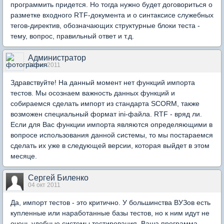
программить придется. Но тогда нужно будет договориться о
разметке входного RTF-документа и о синтаксисе служебных
тегов-директив, обозначающих структурные блоки теста -
тему, вопрос, правильный ответ и т.д.
Администратор
04 окт 2011
Здравствуйте! На данный момент нет функций импорта
тестов. Мы осознаем важность данных функций и
собираемся сделать импорт из стандарта SCORM, также
возможен специальный формат ini-файла. RTF - вряд ли.
Если для Вас функции импорта являются определяющими в
вопросе использования данной системы, то мы постараемся
сделать их уже в следующей версии, которая выйдет в этом
месяце.
Сергей Биленко
04 окт 2011
Да, импорт тестов - это критично. У большинства ВУЗов есть
купленные или наработанные базы тестов, но к ним идут не
очень удобные системы тестирования. Ваша программа