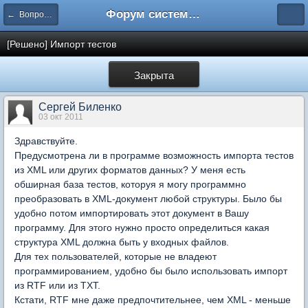
Форум системы тестирования INDIGO
← Вопросы составления тестов
[Решено] Импорт тестов
Закрыта
Сергей Биленко
03 окт 2011
Здравствуйте.
Предусмотрена ли в программе возможность импорта тестов
из XML или других форматов данных? У меня есть
обширная база тестов, которуя я могу программно
преобразовать в XML-документ любой структуры. Было бы
удобно потом импортировать этот документ в Вашу
программу. Для этого нужно просто определиться какая
структура XML должна быть у входных файлов.
Для тех пользователей, которые не владеют
программированием, удобно бы было использовать импорт
из RTF или из TXT.
Кстати, RTF мне даже предпочтительнее, чем XML - меньше