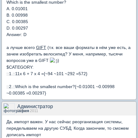
Which is the smallest number?
A. 0.01001
B. 0.00998
C. 0.00385
D. 0.00297
Answer: D
а лучше всего
GIFT
(т.к. все ваши форматы в нём уже есть, а
зачем изобретать велосипед? У меня, например, тысячи
вопросов уже в GIFT
)
$CATEGORY:
::1.::11x 6 + 7 x 4 ={~94 ~101 ~292 =572}
::2.::Which is the smallest number?{~0.01001 ~0.00998
~0.00385 =0.00297}
Администратор
28 ноя 2011
Да, импорт важен. У нас сейчас реорганизация системы,
переделываем на другую СУБД. Когда закончим, то сможем
дописать импорт