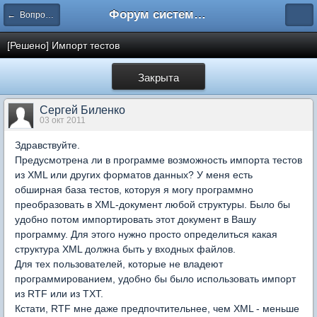
Форум системы тестирования INDIGO
← Вопросы составления тестов
[Решено] Импорт тестов
Закрыта
Сергей Биленко
03 окт 2011
Здравствуйте.
Предусмотрена ли в программе возможность импорта тестов
из XML или других форматов данных? У меня есть
обширная база тестов, которуя я могу программно
преобразовать в XML-документ любой структуры. Было бы
удобно потом импортировать этот документ в Вашу
программу. Для этого нужно просто определиться какая
структура XML должна быть у входных файлов.
Для тех пользователей, которые не владеют
программированием, удобно бы было использовать импорт
из RTF или из TXT.
Кстати, RTF мне даже предпочтительнее, чем XML - меньше