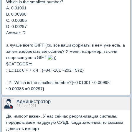
Which is the smallest number?
A. 0.01001
B. 0.00998
C. 0.00385
D. 0.00297
Answer: D
а лучше всего
GIFT
(т.к. все ваши форматы в нём уже есть, а
зачем изобретать велосипед? У меня, например, тысячи
вопросов уже в GIFT
)
$CATEGORY:
::1.::11x 6 + 7 x 4 ={~94 ~101 ~292 =572}
::2.::Which is the smallest number?{~0.01001 ~0.00998
~0.00385 =0.00297}
Администратор
28 ноя 2011
Да, импорт важен. У нас сейчас реорганизация системы,
переделываем на другую СУБД. Когда закончим, то сможем
дописать импорт