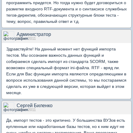
программить придется. Но тогда нужно будет договориться о
разметке входного RTF-документа и о синтаксисе служебных
тегов-директив, обозначающих структурные блоки теста -
тему, вопрос, правильный ответ и т.д.
Администратор
04 окт 2011
Здравствуйте! На данный момент нет функций импорта
тестов. Мы осознаем важность данных функций и
собираемся сделать импорт из стандарта SCORM, также
возможен специальный формат ini-файла. RTF - вряд ли.
Если для Вас функции импорта являются определяющими в
вопросе использования данной системы, то мы постараемся
сделать их уже в следующей версии, которая выйдет в этом
месяце.
Сергей Биленко
04 окт 2011
Да, импорт тестов - это критично. У большинства ВУЗов есть
купленные или наработанные базы тестов, но к ним идут не
очень удобные системы тестирования. Ваша программа