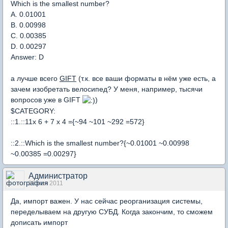
Which is the smallest number?
A. 0.01001
B. 0.00998
C. 0.00385
D. 0.00297
Answer: D
а лучше всего
GIFT
(т.к. все ваши форматы в нём уже есть, а
зачем изобретать велосипед? У меня, например, тысячи
вопросов уже в GIFT
)
$CATEGORY:
::1.::11x 6 + 7 x 4 ={~94 ~101 ~292 =572}
::2.::Which is the smallest number?{~0.01001 ~0.00998
~0.00385 =0.00297}
Администратор
28 ноя 2011
Да, импорт важен. У нас сейчас реорганизация системы,
переделываем на другую СУБД. Когда закончим, то сможем
дописать импорт