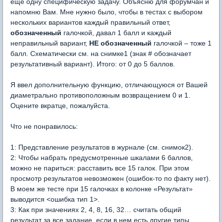
еще одну специфическую задачу. Объясню для форумчан и
напомню Вам. Мне нужно было, чтобы в тестах с выбором
нескольких вариантов каждый правильный ответ,
обозначенный
галочкой, давал 1 балл и каждый
неправильный вариант,
НЕ обозначенный
галочкой – тоже 1
балл. Схематически см. на снимке1 (знак # обозначает
результативный вариант). Итого: от 0 до 5 баллов.
Я ввел дополнительную функцию, отличающуюся от Вашей
диаметрально противоположным возвращением 0 и 1.
Оцените вкратце, пожалуйста.
Что не понравилось:
1: Представление результатов в журнале (см. снимок2).
2: Чтобы набрать предусмотренные шкалами 6 баллов,
можно не париться: расставить все 15 галок. При этом
просмотр результатов невозможен (ошибок-то по факту нет).
В моем же тесте при 15 галочках в колонке «Результат»
выводится <ошибка тип 1>.
3: Как при значениях 2, 4, 8, 16, 32… считать общий
результат за все задание, если в нем есть другие типы