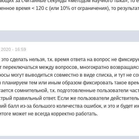
ающих за считанные секунды «методом научного тыка», то е
ченное время < 120 с (или 10% от ограничения), то результа
 2020 - 16:59
это сделать нельзя, т.к. время ответа на вопрос не фиксир
гут переключаться между вопросов, многократно возвраща
осы могут выводиться совместно в виде списка, и тут не с
 планируем тем или иным образом фиксировать такое время
ается сомнительной, т.к. подготовленные пользователи час
стрый правильный ответ. Если же пользователи действительн
ий балл из-за большого количества ошибок, и это и будет и
 итоге может не всегда корректно работать.