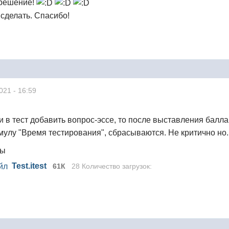
решение!
 сделать. Спасибо!
021 - 16:59
и в тест добавить вопрос-эссе, то после выставления балл
лу "Время тестирования", сбрасываются. Не критично но..
лы
Test.itest
61К
28 Количество загрузок: