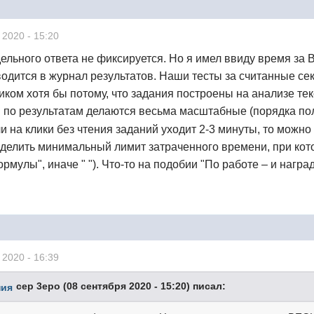
 2020 - 15:20
дельного ответа не фиксируется. Но я имел ввиду время за 
одится в журнал результатов. Наши тесты за считанные с
ком хотя бы потому, что задания построены на анализе тек
 по результатам делаются весьма масштабные (порядка пол
и на клики без чтения заданий уходит 2-3 минуты, то можн
елить минимальный лимит затраченного времени, при котор
ормулы", иначе " "). Что-то на подобии "По работе – и наград
 2020 - 16:39
cep 3epo (08 сентября 2020 - 15:20) писал: