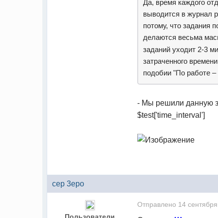
Да, время каждого от
выводится в журнал 
потому, что задания 
делаются весьма масш
заданий уходит 2-3 м
затраченного времени,
подобии "По работе – 
- Мы решили данную з
$test['time_interval']
cep 3epo
Отправлено
14 сентября
Пользователи