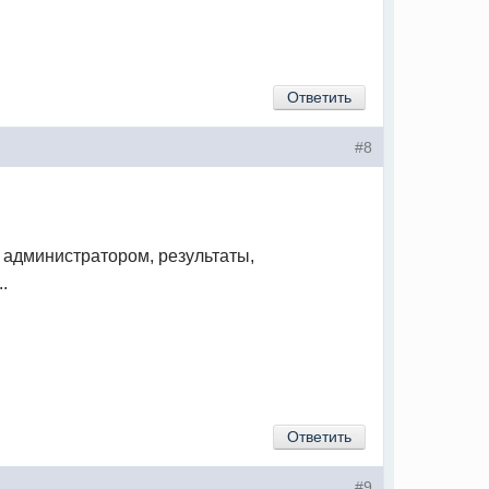
Ответить
#8
а администратором, результаты,
.
Ответить
#9