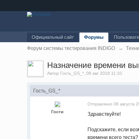
Официальный сайт
Форумы
Пользоват
Форум системы тестирования INDIGO
→
Техн
Назначение времени вып
Автор Гость_GS_*, 08 авг 2018 11:10
Гость_GS_*
Отправлено
08 августа 2
Гости
Здравствуйте!
Подскажите, если воз
времени всего теста?