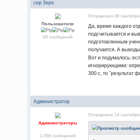
cep 3epo
Отправлено
08 сентября
Пользователи
Да, время каждого от
подсчитывается и выв
59 сообщений
подготовленным учени
получается. А выводы
Вот и подумалось: есл
игнорирующими: опред
300 c, то "результат ф
Администратор
Отправлено
14 сентября
Администраторы
1 498 сообщений