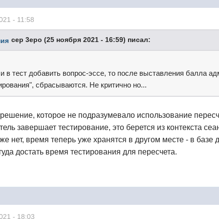
021 - 11:58
cep 3epo (25 ноября 2021 - 16:59) писал:
и в тест добавить вопрос-эссе, то после выставления балла а
рования", сбрасываются. Не критично но...
о решение, которое не подразумевало использование пересчета 
атель завершает тестирование, это берется из контекста се
уже нет, время теперь уже хранятся в другом месте - в базе
туда достать время тестирования для пересчета.
021 - 18:03