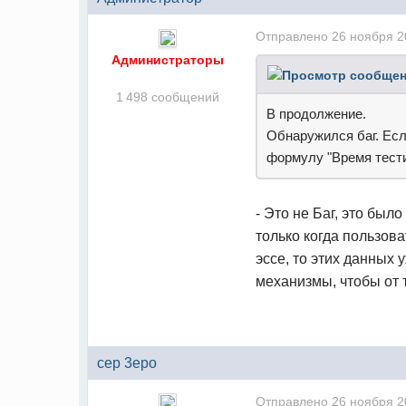
Отправлено
26 ноября 2
Администраторы
1 498 сообщений
В продолжение.
Обнаружился баг. Есл
формулу "Время тести
- Это не Баг, это был
только когда пользов
эссе, то этих данных 
механизмы, чтобы от 
cep 3epo
Отправлено
26 ноября 2