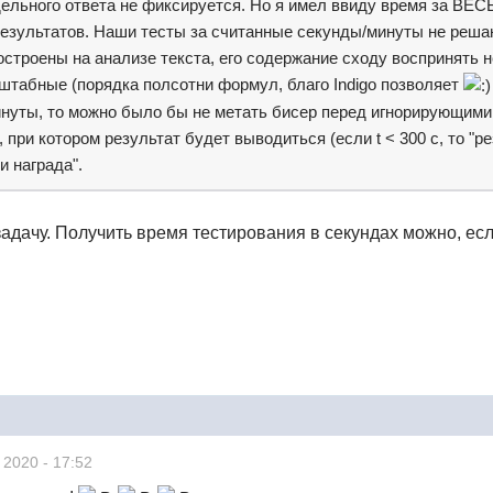
дельного ответа не фиксируется. Но я имел ввиду время за ВЕСЬ
результатов. Наши тесты за считанные секунды/минуты не реш
построены на анализе текста, его содержание сходу воспринять 
табные (порядка полсотни формул, благо Indigo позволяет
инуты, то можно было бы не метать бисер перед игнорирующим
 при котором результат будет выводиться (если t < 300 c, то "ре
и награда".
адачу. Получить время тестирования в секундах можно, ес
 2020 - 17:52