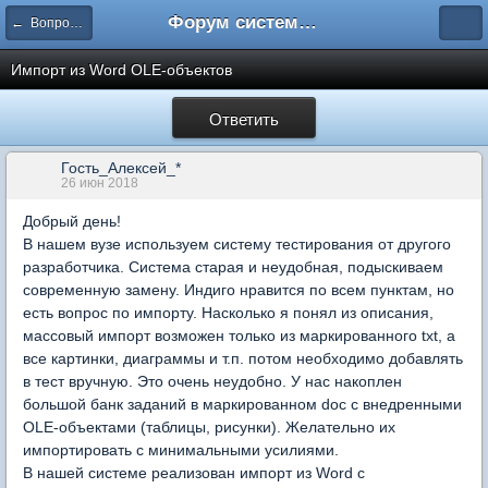
Форум системы тестирования INDIGO
← Вопросы составления тестов
Импорт из Word OLE-объектов
Ответить
Гость_Алексей_*
26 июн 2018
Добрый день!
В нашем вузе используем систему тестирования от другого
разработчика. Система старая и неудобная, подыскиваем
современную замену. Индиго нравится по всем пунктам, но
есть вопрос по импорту. Насколько я понял из описания,
массовый импорт возможен только из маркированного txt, а
все картинки, диаграммы и т.п. потом необходимо добавлять
в тест вручную. Это очень неудобно. У нас накоплен
большой банк заданий в маркированном doc с внедренными
OLE-объектами (таблицы, рисунки). Желательно их
импортировать с минимальными усилиями.
В нашей системе реализован импорт из Word с