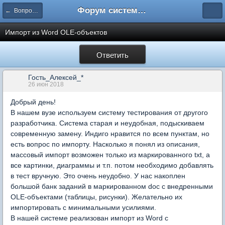
Форум системы тестирования INDIGO
← Вопросы составления тестов
Импорт из Word OLE-объектов
Ответить
Гость_Алексей_*
26 июн 2018
Добрый день!
В нашем вузе используем систему тестирования от другого
разработчика. Система старая и неудобная, подыскиваем
современную замену. Индиго нравится по всем пунктам, но
есть вопрос по импорту. Насколько я понял из описания,
массовый импорт возможен только из маркированного txt, а
все картинки, диаграммы и т.п. потом необходимо добавлять
в тест вручную. Это очень неудобно. У нас накоплен
большой банк заданий в маркированном doc с внедренными
OLE-объектами (таблицы, рисунки). Желательно их
импортировать с минимальными усилиями.
В нашей системе реализован импорт из Word с