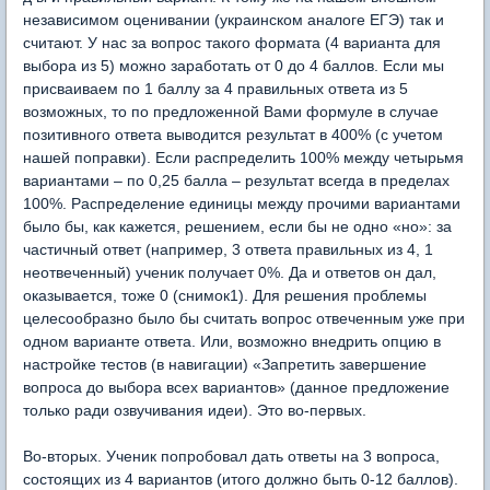
независимом оценивании (украинском аналоге ЕГЭ) так и
считают. У нас за вопрос такого формата (4 варианта для
выбора из 5) можно заработать от 0 до 4 баллов. Если мы
присваиваем по 1 баллу за 4 правильных ответа из 5
возможных, то по предложенной Вами формуле в случае
позитивного ответа выводится результат в 400% (с учетом
нашей поправки). Если распределить 100% между четырьмя
вариантами – по 0,25 балла – результат всегда в пределах
100%. Распределение единицы между прочими вариантами
было бы, как кажется, решением, если бы не одно «но»: за
частичный ответ (например, 3 ответа правильных из 4, 1
неотвеченный) ученик получает 0%. Да и ответов он дал,
оказывается, тоже 0 (снимок1). Для решения проблемы
целесообразно было бы считать вопрос отвеченным уже при
одном варианте ответа. Или, возможно внедрить опцию в
настройке тестов (в навигации) «Запретить завершение
вопроса до выбора всех вариантов» (данное предложение
только ради озвучивания идеи). Это во-первых.
Во-вторых. Ученик попробовал дать ответы на 3 вопроса,
состоящих из 4 вариантов (итого должно быть 0-12 баллов).