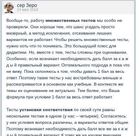
cep 3epo
24 мая 2018
Вообще-то, работу
множественных тестов
мы особо не
проверяли. Они хороши тем, что шанс угадать просто
мизерный, а метод исключения, отсеивания лишних
вариантов не работает. Чтобы решить множественные тесты,
нужно хоть что-то понимать. Это большущий плюс для
дидактики. Но, вместе с тем, тесты сложны при оценивании.
Особенно, если возникает необходимость дать балл за к а ж
д ы й правильный вариант. Оптимального подхода я пока что
не вижу. Пока склоняюсь к том, чтобы давать 1 бал за весь
ответ. Поэтому такие тесты у нас востребованы меньше и
рассматриваются в основном как учебные. В контексте же
темы их оценивание не актуально. Тем более, что Ваша
формула при условии 1 балл за весь ответ работает.
Тесты
установки соответствия
по своей сути равны
нескольким тестам в одном (у нас – четырем). Согласитесь:
у них условия вопроса различны, а варианты ответов общие.
Поэтому возникает необходимость дать балл все же за к а ж
д ы й правильный вариант. К тому же на нашем внешнем