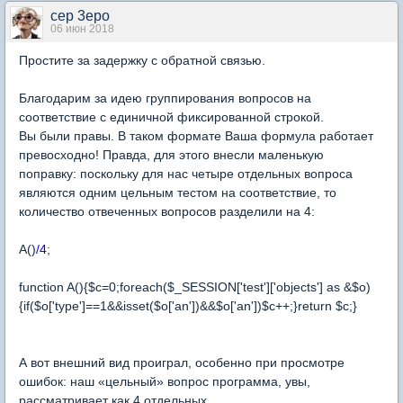
cep 3epo
06 июн 2018
Простите за задержку с обратной связью.
Благодарим за идею группирования вопросов на
соответствие с единичной фиксированной строкой.
Вы были правы. В таком формате Ваша формула работает
превосходно! Правда, для этого внесли маленькую
поправку: поскольку для нас четыре отдельных вопроса
являются одним цельным тестом на соответствие, то
количество отвеченных вопросов разделили на 4:
A()
/4
;
function A(){$c=0;foreach($_SESSION['test']['objects'] as &$o)
{if($o['type']==1&&isset($o['an'])&&$o['an'])$c++;}return $c;}
А вот внешний вид проиграл, особенно при просмотре
ошибок: наш «цельный» вопрос программа, увы,
рассматривает как 4 отдельных.