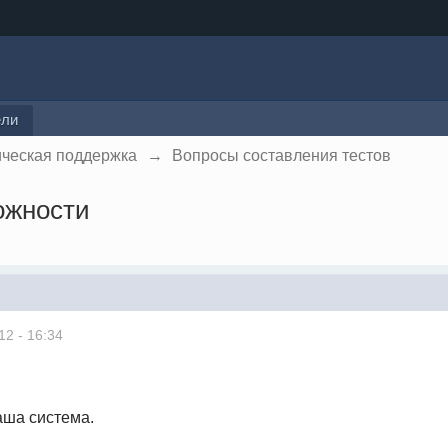
ели
ическая поддержка
→
Вопросы составления тестов
ожности
12 - 16:34
аша система.