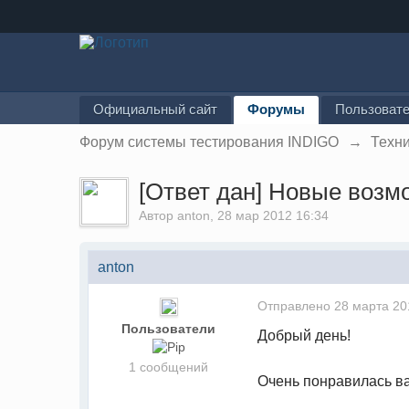
Официальный сайт
Форумы
Пользоват
Форум системы тестирования INDIGO
→
Техн
[Ответ дан] Новые возм
Автор
anton
, 28 мар 2012 16:34
anton
Отправлено
28 марта 20
Пользователи
Добрый день!
1 сообщений
Очень понравилась в