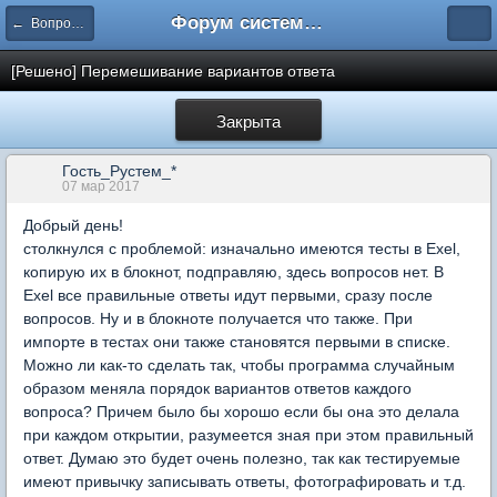
Форум системы тестирования INDIGO
← Вопросы составления тестов
[Решено] Перемешивание вариантов ответа
Закрыта
Гость_Рустем_*
07 мар 2017
Добрый день!
столкнулся с проблемой: изначально имеются тесты в Exel,
копирую их в блокнот, подправляю, здесь вопросов нет. В
Exel все правильные ответы идут первыми, сразу после
вопросов. Ну и в блокноте получается что также. При
импорте в тестах они также становятся первыми в списке.
Можно ли как-то сделать так, чтобы программа случайным
образом меняла порядок вариантов ответов каждого
вопроса? Причем было бы хорошо если бы она это делала
при каждом открытии, разумеется зная при этом правильный
ответ. Думаю это будет очень полезно, так как тестируемые
имеют привычку записывать ответы, фотографировать и т.д.