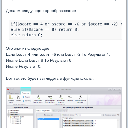
Делаем следующее преобразование:
if($score == 4 or $score == -6 or $score == -2) retu
else if($score == 8) return 8;

else return 0;
Это значит следующее:
Если Балл=4 или Балл =-6 или Балл=-2 То Результат 4.
Иначе Если Балл=8 То Результат 8.
Иначе Результат 0.
Вот так это будет выглядеть в функции шкалы: