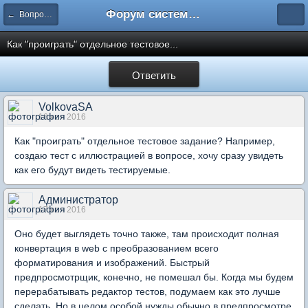
Форум системы тестирования INDIGO
← Вопросы составления тестов
Как "проиграть" отдельное тестовое...
Ответить
VolkovaSA
16 ноя 2016
Как "проиграть" отдельное тестовое задание? Например,
создаю тест с иллюстрацией в вопросе, хочу сразу увидеть
как его будут видеть тестируемые.
Администратор
17 ноя 2016
Оно будет выглядеть точно также, там происходит полная
конвертация в web с преобразованием всего
форматирования и изображений. Быстрый
предпросмотрщик, конечно, не помешал бы. Когда мы будем
перерабатывать редактор тестов, подумаем как это лучше
сделать. Но в целом особой нужды обычно в предпросмотре