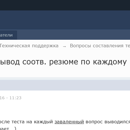
атели
Техническая поддержка
→
Вопросы составления т
вывод соотв. резюме по каждому
16 - 11:23
после теста на каждый
заваленный
вопрос выводился
ает...).