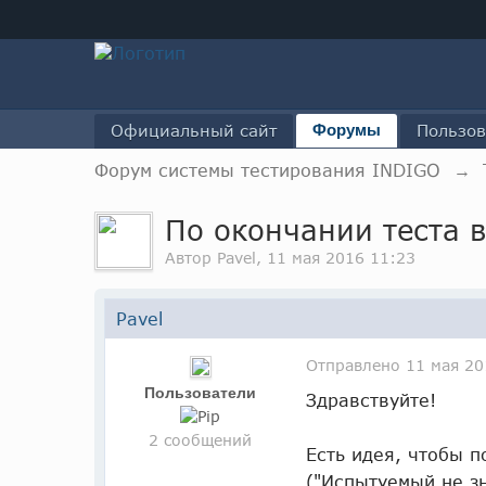
Официальный сайт
Форумы
Пользов
Форум системы тестирования INDIGO
→
По окончании теста 
Автор
Pavel
, 11 мая 2016 11:23
Pavel
Отправлено
11 мая 20
Пользователи
Здравствуйте!
2 сообщений
Есть идея, чтобы 
("Испытуемый не зн