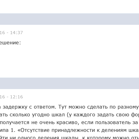
16 - 14:37
решение:
16 - 12:16
 задержку с ответом. Тут можно сделать по разному
ать сколько угодно шкал (у каждого задать свою фо
получается не очень красиво, если пользователь за
типа 1. «Отсутствие принадлежности к делениям шк
айти ни одного деления шкалы, к которому можно от