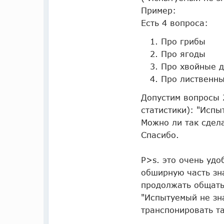
Пример:
Есть 4 вопроса:
Про грибы
Про ягоды
Про хвойные 
Про лиственн
Допустим вопросы 
статистики): "Испы
Можно ли так сдел
Спасибо.
P>s. это очень уд
обширную часть зн
продолжать общать
"Испытуемый не зна
транспонировать та