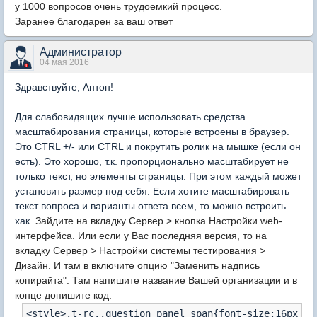
у 1000 вопросов очень трудоемкий процесс.
Заранее благодарен за ваш ответ
Администратор
04 мая 2016
Здравствуйте, Антон!
Для слабовидящих лучше использовать средства
масштабирования страницы, которые встроены в браузер.
Это CTRL +/- или CTRL и покрутить ролик на мышке (если он
есть). Это хорошо, т.к. пропорционально масштабирует не
только текст, но элементы страницы. При этом каждый может
установить размер под себя. Если хотите масштабировать
текст вопроса и варианты ответа всем, то можно встроить
хак.
Зайдите на вкладку Сервер > кнопка Настройки web-
интерфейса. Или если у Вас последняя версия, то на
вкладку Сервер > Настройки системы тестирования >
Дизайн. И там в включите опцию "Заменить надпись
копирайта".
Там напишите название Вашей организации и в
конце допишите код:
<style>.t-rc,.question_panel span{font-size:16px !i