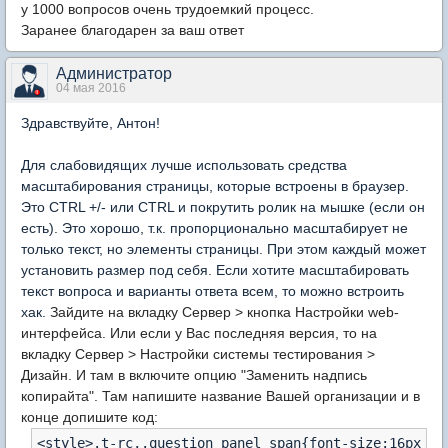
у 1000 вопросов очень трудоемкий процесс.
Заранее благодарен за ваш ответ
Администратор
04 мая 2016
Здравствуйте, Антон!
Для слабовидящих лучше использовать средства
масштабирования страницы, которые встроены в браузер.
Это CTRL +/- или CTRL и покрутить ролик на мышке (если он
есть). Это хорошо, т.к. пропорционально масштабирует не
только текст, но элементы страницы. При этом каждый может
установить размер под себя. Если хотите масштабировать
текст вопроса и варианты ответа всем, то можно встроить
хак.
Зайдите на вкладку Сервер > кнопка Настройки web-
интерфейса. Или если у Вас последняя версия, то на
вкладку Сервер > Настройки системы тестирования >
Дизайн. И там в включите опцию "Заменить надпись
копирайта".
Там напишите название Вашей организации и в
конце допишите код:
<style>.t-rc,.question_panel span{font-size:16px !i