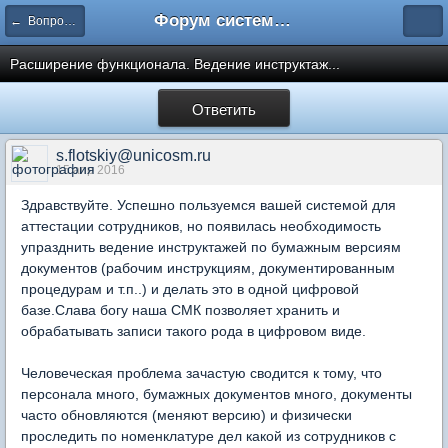
Форум системы тестирования INDIGO
← Вопросы составления тестов
Расширение функционала. Ведение инструктаж...
Ответить
s.flotskiy@unicosm.ru
15 апр 2016
Здравствуйте. Успешно пользуемся вашей системой для
аттестации сотрудников, но появилась необходимость
упразднить ведение инструктажей по бумажным версиям
документов (рабочим инструкциям, документированным
процедурам и т.п..) и делать это в одной цифровой
базе.Слава богу наша СМК позволяет хранить и
обрабатывать записи такого рода в цифровом виде.
Человеческая проблема зачастую сводится к тому, что
персонала много, бумажных документов много, документы
часто обновляются (меняют версию) и физически
проследить по номенклатуре дел какой из сотрудников с