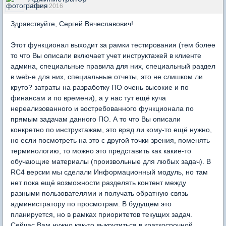
18 апр 2016
Здравствуйте, Сергей Вячеславович!
Этот функционал выходит за рамки тестирования (тем более
то что Вы описали включает учет инструктажей в клиенте
админа, специальные правила для них, специальный раздел
в web-е для них, специальные отчеты, это не слишком ли
круто? затраты на разработку ПО очень высокие и по
финансам и по времени), а у нас тут ещё куча
нереализованного и востребованного функционала по
прямым задачам данного ПО. А то что Вы описали
конкретно по инструктажам, это вряд ли кому-то ещё нужно,
но если посмотреть на это с другой точки зрения, поменять
терминологию, то можно это представить как какие-то
обучающие материалы (произвольные для любых задач). В
RC4 версии мы сделали Информационный модуль, но там
нет пока ещё возможности разделять контент между
разными пользователями и получать обратную связь
администратору по просмотрам. В будущем это
планируется, но в рамках приоритетов текущих задач.
Сейчас Вам нужно как-то выкрутиться в краткосрочной