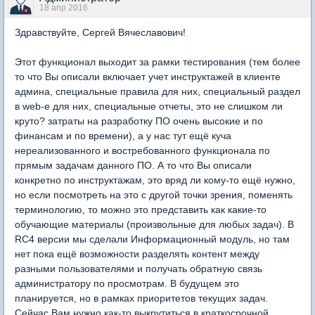
18 апр 2016
Здравствуйте, Сергей Вячеславович!
Этот функционал выходит за рамки тестирования (тем более
то что Вы описали включает учет инструктажей в клиенте
админа, специальные правила для них, специальный раздел
в web-е для них, специальные отчеты, это не слишком ли
круто? затраты на разработку ПО очень высокие и по
финансам и по времени), а у нас тут ещё куча
нереализованного и востребованного функционала по
прямым задачам данного ПО. А то что Вы описали
конкретно по инструктажам, это вряд ли кому-то ещё нужно,
но если посмотреть на это с другой точки зрения, поменять
терминологию, то можно это представить как какие-то
обучающие материалы (произвольные для любых задач). В
RC4 версии мы сделали Информационный модуль, но там
нет пока ещё возможности разделять контент между
разными пользователями и получать обратную связь
администратору по просмотрам. В будущем это
планируется, но в рамках приоритетов текущих задач.
Сейчас Вам нужно как-то выкрутиться в краткосрочной