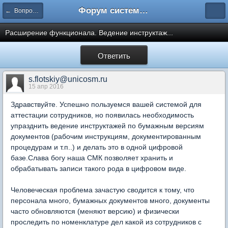
Форум системы тестирования INDIGO
← Вопросы составления тестов
Расширение функционала. Ведение инструктаж...
Ответить
s.flotskiy@unicosm.ru
15 апр 2016
Здравствуйте. Успешно пользуемся вашей системой для
аттестации сотрудников, но появилась необходимость
упразднить ведение инструктажей по бумажным версиям
документов (рабочим инструкциям, документированным
процедурам и т.п..) и делать это в одной цифровой
базе.Слава богу наша СМК позволяет хранить и
обрабатывать записи такого рода в цифровом виде.
Человеческая проблема зачастую сводится к тому, что
персонала много, бумажных документов много, документы
часто обновляются (меняют версию) и физически
проследить по номенклатуре дел какой из сотрудников с