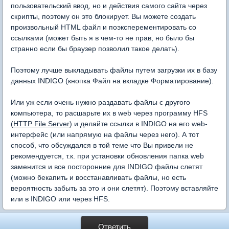
пользовательский ввод, но и действия самого сайта через
скрипты, поэтому он это блокирует. Вы можете создать
произвольный HTML файл и поэксперементировать со
ссылками (может быть я в чем-то не прав, но было бы
странно если бы браузер позволил такое делать).
Поэтому лучше выкладывать файлы путем загрузки их в базу
данных INDIGO (кнопка Файл на вкладке Форматирование).
Или уж если очень нужно раздавать файлы с другого
компьютера, то расшарьте их в web через программу HFS
(
HTTP File Server
) и делайте ссылки в INDIGO на его web-
интерфейс (или напрямую на файлы через него). А тот
способ, что обсуждался в той теме что Вы привели не
рекомендуется, т.к. при установки обновления папка web
заменится и все посторонние для INDIGO файлы слетят
(можно бекапить и восстанавливать файлы, но есть
вероятность забыть за это и они слетят). Поэтому вставляйте
или в INDIGO или через HFS.
Ответить