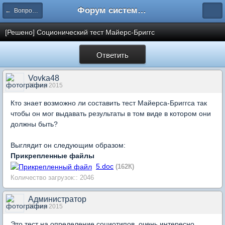
Форум системы тестирования INDIGO
← Вопросы составления тестов
[Решено] Соционический тест Майерс-Бриггс
Ответить
Vovka48
06 апр 2015
Кто знает возможно ли составить тест Майерса-Бриггса так
чтобы он мог выдавать результаты в том виде в котором они
должны быть?
Выглядит он следующим образом:
Прикрепленные файлы
5.doc
(162К)
Количество загрузок:: 2046
Администратор
06 апр 2015
Это тест на определение
социотипов
, очень интересно.