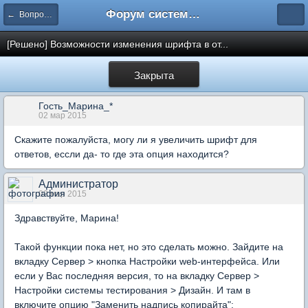
Форум системы тестирования INDIGO
← Вопросы составления тестов
[Решено] Возможности изменения шрифта в от...
Закрыта
Гость_Марина_*
02 мар 2015
Скажите пожалуйста, могу ли я увеличить шрифт для
ответов, ессли да- то где эта опция находится?
Администратор
02 мар 2015
Здравствуйте, Марина!
Такой функции пока нет, но это сделать можно. Зайдите на
вкладку Сервер > кнопка Настройки web-интерфейса. Или
если у Вас последняя версия, то на вкладку Сервер >
Настройки системы тестирования > Дизайн. И там в
включите опцию "Заменить надпись копирайта":