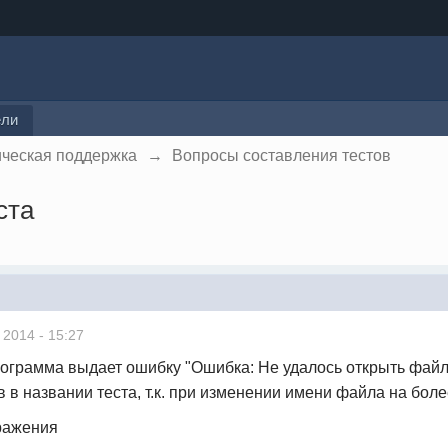
ели
ическая поддержка
→
Вопросы составления тестов
ста
 2014 - 15:27
рограмма выдает ошибку "Ошибка: Не удалось открыть файл э
 в названии теста, т.к. при изменении имени файла на боле
ражения