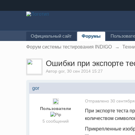
Официальный сайт
Форумы
Пользоват
Форум системы тестирования INDIGO
→
Техн
Ошибки при экспорте те
Автор
gor
, 30 сен 2014 15:27
gor
Отправлено
30 сентября
Пользователи
При экспорте теста п
количеством символов
5 сообщений
Прикрепленные изоб