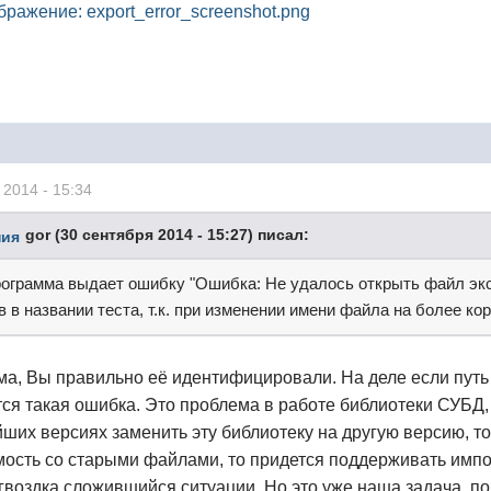
 2014 - 15:34
gor (30 сентября 2014 - 15:27) писал:
рограмма выдает ошибку "Ошибка: Не удалось открыть файл эксп
 в названии теста, т.к. при изменении имени файла на более ко
ема, Вы правильно её идентифицировали. На деле если путь
тся такая ошибка. Это проблема в работе библиотеки СУБД
ших версиях заменить эту библиотеку на другую версию, тог
ость со старыми файлами, то придется поддерживать импор
гвоздка сложившийся ситуации. Но это уже наша задача, по