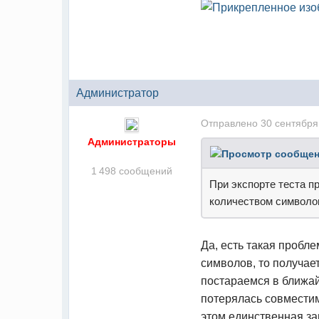
Администратор
Отправлено
30 сентября
Администраторы
1 498 сообщений
При экспорте теста п
количеством символов
Да, есть такая пробл
символов, то получае
постараемся в ближай
потерялась совместим
этом единственная за