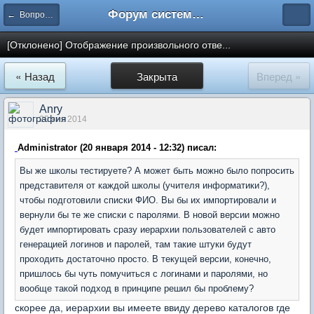
Форум системы тестирования INDIGO
← Вопросы составления тестов
[Отклонено] Отображение произвольного отве...
« Назад
Закрыта
Вперед »
Anry
20 янв 2014
Administrator (20 января 2014 - 12:32) писал:
Вы же школы тестируете? А может быть можно было попросить
представителя от каждой школы (учителя информатики?),
чтобы подготовили списки ФИО. Вы бы их импортировали и
вернули бы те же списки с паролями. В новой версии можно
будет импортировать сразу иерархии пользователей с авто
генерацией логинов и паролей, там такие штуки будут
проходить достаточно просто. В текущей версии, конечно,
пришлось бы чуть помучиться с логинами и паролями, но
вообще такой подход в принципе решил бы проблему?
скорее да, иерархии вы имеете ввиду дерево каталогов где