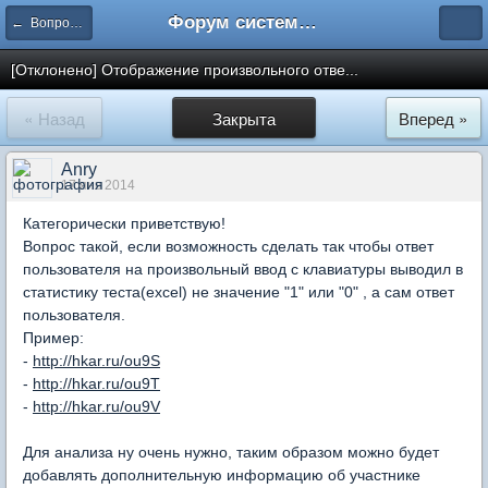
Форум системы тестирования INDIGO
← Вопросы составления тестов
[Отклонено] Отображение произвольного отве...
« Назад
Закрыта
Вперед »
Anry
17 янв 2014
Категорически приветствую!
Вопрос такой, если возможность сделать так чтобы ответ
пользователя на произвольный ввод с клавиатуры выводил в
статистику теста(excel) не значение "1" или "0" , а сам ответ
пользователя.
Пример:
-
http://hkar.ru/ou9S
-
http://hkar.ru/ou9T
-
http://hkar.ru/ou9V
Для анализа ну очень нужно, таким образом можно будет
добавлять дополнительную информацию об участнике