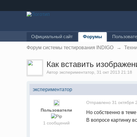
Официальный сайт
Форумы
Пользоват
Форум системы тестирования INDIGO
→
Техн
Как вставить изображени
Автор
экспериментатор
, 31 окт 2013 21:18
экспериментатор
Отправлено
31 октября 
Пользователи
Но собственно в теме
В вопросе картинку вс
1 сообщений