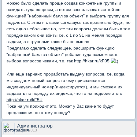
можно было сделать проще создав конкретные группы и
накидать туда вопросы, а потом воспользоваться той же
функцией "набранный балл за объект" и выбрать группу для
подсчета. С этим я с вами соглашусь так правильно будет, но
есть одно небольшое но, все эти вопросы должны быть в том
порядке каком они вбиты т.е. с 1 по 91 не меняя порядок
выдачи, а с группами такое бы не вышло.
Предлагаю сделать следующее, расширить функцию
"набранный балл за объект" добавив туда возможность
выбора вопросов чеками, т.е. так
http://hkar.ru/kF05
Или еще вариант, проработать выдачу вопросов, т.е. когда
мы создаем новый вопрос то ему присваивается
индивидуальный номер(индексируется), и мы сможем их
выдавать по порядку их индекса, что то на подобие этого
http://hkar.ru/kF5U
Пока на ум приходит это. Может у Вас какие то будут
предложения по этому поводу?
Администратор
11 окт 2013