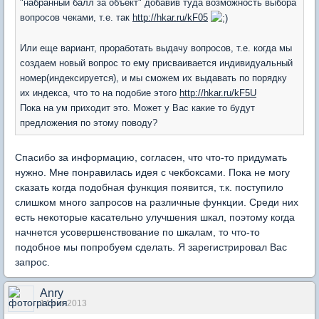
"набранный балл за объект" добавив туда возможность выбора
вопросов чеками, т.е. так
http://hkar.ru/kF05
Или еще вариант, проработать выдачу вопросов, т.е. когда мы
создаем новый вопрос то ему присваивается индивидуальный
номер(индексируется), и мы сможем их выдавать по порядку
их индекса, что то на подобие этого
http://hkar.ru/kF5U
Пока на ум приходит это. Может у Вас какие то будут
предложения по этому поводу?
Спасибо за информацию, согласен, что что-то придумать
нужно. Мне понравилась идея с чекбоксами. Пока не могу
сказать когда подобная функция появится, т.к. поступило
слишком много запросов на различные функции. Среди них
есть некоторые касательно улучшения шкал, поэтому когда
начнется усовершенствование по шкалам, то что-то
подобное мы попробуем сделать. Я зарегистрировал Вас
запрос.
Anry
14 окт 2013