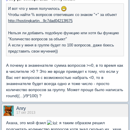
И вот что у меня получилось
Чтобы найти % вопросов ответивших со знаком "+" за объект
http://hostingkartin...9c7dad04213f675
Нельзя ли добавить подобную функцию или хотя бы функцию
"Количество вопросов за объект"
А если у меня в группе будет по 100 вопросов, даже боюсь
представить свои мучения))
А почему в знаменателе сумма вопросов >=0, в то время как
в числителе >0 ? Это же вроде приведет к тому, что если у
Вас нет вопросов с возможностью набрать <0, то в
знаменателе будет всегда одно и тоже число - просто
количество вопросов за группу. Может проще было написать
round((...)/9*100) ?
Anry
17 окт 2013
Ахаха, это мой фэил
я таким образом решил
подсчитать количество вопросов хотя знал сколько их , хехе