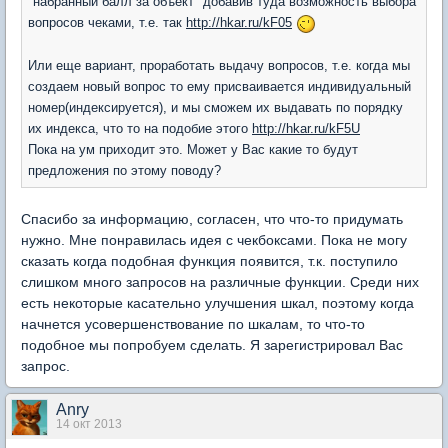
"набранный балл за объект" добавив туда возможность выбора
вопросов чеками, т.е. так
http://hkar.ru/kF05
Или еще вариант, проработать выдачу вопросов, т.е. когда мы
создаем новый вопрос то ему присваивается индивидуальный
номер(индексируется), и мы сможем их выдавать по порядку
их индекса, что то на подобие этого
http://hkar.ru/kF5U
Пока на ум приходит это. Может у Вас какие то будут
предложения по этому поводу?
Спасибо за информацию, согласен, что что-то придумать
нужно. Мне понравилась идея с чекбоксами. Пока не могу
сказать когда подобная функция появится, т.к. поступило
слишком много запросов на различные функции. Среди них
есть некоторые касательно улучшения шкал, поэтому когда
начнется усовершенствование по шкалам, то что-то
подобное мы попробуем сделать. Я зарегистрировал Вас
запрос.
Anry
14 окт 2013