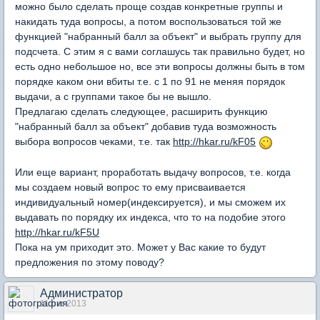
можно было сделать проще создав конкретные группы и
накидать туда вопросы, а потом воспользоваться той же
функцией "набранный балл за объект" и выбрать группу для
подсчета. С этим я с вами соглашусь так правильно будет, но
есть одно небольшое но, все эти вопросы должны быть в том
порядке каком они вбиты т.е. с 1 по 91 не меняя порядок
выдачи, а с группами такое бы не вышло.
Предлагаю сделать следующее, расширить функцию
"набранный балл за объект" добавив туда возможность
выбора вопросов чеками, т.е. так
http://hkar.ru/kF05
Или еще вариант, проработать выдачу вопросов, т.е. когда
мы создаем новый вопрос то ему присваивается
индивидуальный номер(индексируется), и мы сможем их
выдавать по порядку их индекса, что то на подобие этого
http://hkar.ru/kF5U
Пока на ум приходит это. Может у Вас какие то будут
предложения по этому поводу?
Администратор
11 окт 2013