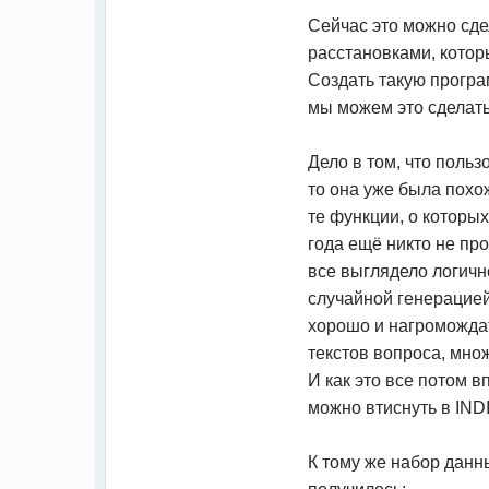
Сейчас это можно сде
расстановками, кото
Создать такую програ
мы можем это сделать
Дело в том, что поль
то она уже была похо
те функции, о которы
года ещё никто не пр
все выглядело логичн
случайной генерацией
хорошо и нагроможда
текстов вопроса, мно
И как это все потом в
можно втиснуть в IND
К тому же набор данн