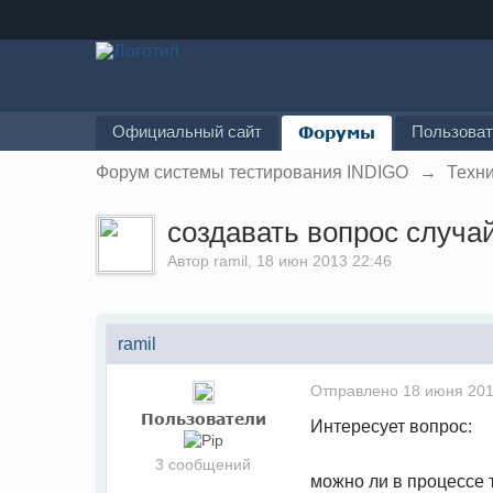
Официальный сайт
Форумы
Пользова
Форум системы тестирования INDIGO
→
Техн
создавать вопрос случ
Автор
ramil
, 18 июн 2013 22:46
ramil
Отправлено
18 июня 201
Пользователи
Интересует вопрос:
3 сообщений
можно ли в процессе 