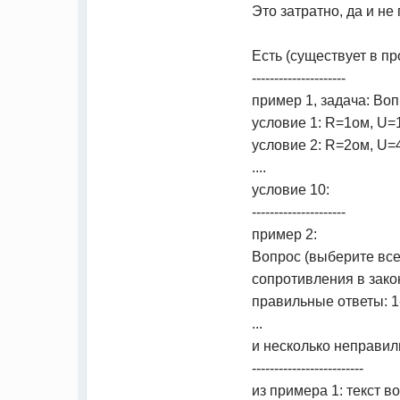
Это затратно, да и не
Есть (существует в п
---------------------
пример 1, задача: Воп
условие 1: R=1ом, U=1
условие 2: R=2ом, U=4
....
условие 10:
---------------------
пример 2:
Вопрос (выберите все
сопротивления в законе
правильные ответы: 1
...
и несколько неправил
-------------------------
из примера 1: текст 