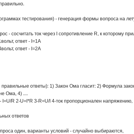
 правильно.
рограммах тестирования) - генерация формы вопроса на лет
рос - сосчитать ток через I сопротивление R, к которому 
вольт, ответ - I=1А
вольт, ответ - I=2А
 правильные ответы): 1) Закон Ома гласит: 2) Формула зако
 Ома, 4) ....
- I=U/R 2-U=I*R 3-R=U/I 4-ток пропорционален напряжению
ьных ответов
вопроса один, варианты условий - случайно выбираются,