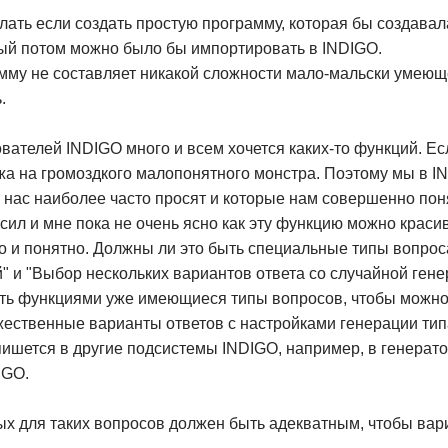
лать если создать простую программу, которая бы создава
рый потом можно было бы импортировать в INDIGO.
мму не составляет никакой сложности мало-мальски умеющ
.
зователей INDIGO много и всем хочется каких-то функций. Е
жа на громоздкого малопонятного монстра. Поэтому мы в I
х нас наиболее часто просят и которые нам совершенно пон
осил и мне пока не очень ясно как эту функцию можно краси
о и понятно. Должны ли это быть специальные типы вопрос
" и "Выбор нескольких вариантов ответа со случайной гене
ть функциями уже имеющиеся типы вопросов, чтобы можно 
жественные варианты ответов с настройками генерации тип
пишется в другие подсистемы INDIGO, например, в генератор
IGO.
ых для таких вопросов должен быть адекватным, чтобы ва