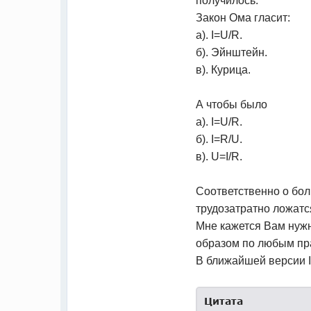
получилось:
Закон Ома гласит:
a). I=U/R.
б). Эйнштейн.
в). Курица.
А чтобы было
a). I=U/R.
б). I=R/U.
в). U=I/R.
Соответственно о боль
трудозатратно ложатс
Мне кажется Вам нуж
образом по любым пр
В ближайшей версии I
Цитата