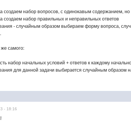
са создаем набор вопросов, с одинокавым содержанием, но
са создаем набор правильных и неправильных ответов
рования - случайным образом выбираем форму вопроса, сл
.
 же самого:
 есть набор начальных условий + ответов к каждому началь
ования для данной задачи выбирается случайным образом н
3 - 18:16
!