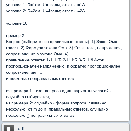
условие 1: R=1ом, U=1вольт, ответ - I=1А
условие 2: R=2ом, U=4вольт, ответ - I=2А
....
условие 10:
---------------------
пример 2:
Вопрос (выберите все правильные ответы): 1) Закон Ома
гласит: 2) Формула закона Ома: 3) Связь тока, напряжения,
сопротивления в законе Ома, 4) ....
правильные ответы: 1- I=U/R 2-U=I*R 3-R=U/I 4-ток
пропорционален напряжению, и обратно пропорционален
сопротивлению, ...
и несколько неправильных ответов
-------------------------
из примера 1: текст вопроса один, варианты условий -
случайно выбираются,
из примера 2: случайно - форма вопроса, случайно
несколько (от m до n) правильных ответов, случайно
несколько () неправильных ответов.
ramil