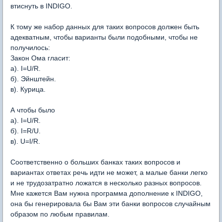
втиснуть в INDIGO.
К тому же набор данных для таких вопросов должен быть
адекватным, чтобы варианты были подобными, чтобы не
получилось:
Закон Ома гласит:
a). I=U/R.
б). Эйнштейн.
в). Курица.
А чтобы было
a). I=U/R.
б). I=R/U.
в). U=I/R.
Соответственно о больших банках таких вопросов и
вариантах ответах речь идти не может, а малые банки легко
и не трудозатратно ложатся в несколько разных вопросов.
Мне кажется Вам нужна программа дополнение к INDIGO,
она бы генерировала бы Вам эти банки вопросов случайным
образом по любым правилам.