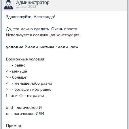
Администратор
11 июн 2013
Здравствуйте, Александр!
Да, это можно сделать. Очень просто.
Используется следующая конструкция:
условие ? если_истина : если_лож
Возможные условия:
== - равно
< - меньше
> - больше
<= - меньше либо равно
>= - больше либо равно
!= или <> - не равно
and - логическое И
or - логическое ИЛИ
Пример: