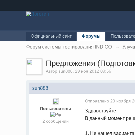
Официальный сайт
Форумы
Пользоват
Форум системы тестирования INDIGO
→
Улуч
Предложения (Подготовка
Автор
sun888
, 29 ноя 2012 09:56
sun888
Отправлено
29 ноября 2
Пользователи
Здравствуйте
В данный момент реша
2 сообщений
1. Не нашел варианта