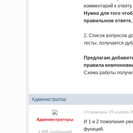
комментарий к ответу.
Нужно для того что
правильном ответе, 
2. Список вопросов д
тесты, получается ду
Предлагаю добавить 
правила компоновки
Схема работы получит
Администратор
Отправлено
29 ноября 2
Администраторы
И 1 и 2 пожелания уж
функций.
1 498 сообщений