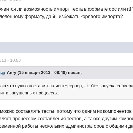
оявится ли возможность импорт теста в формате doc или rtf
деленному формату, дабы избежать корявого импорта?
013 - 10:58
Anry (15 января 2013 - 08:49) писал:
аю что нужно поставить клиент+сервер, т.к. без запуска сервер
сит в запущенных процессах.
зможно составлять тесты, потому что одним из компоненто
вляет процессом составления тестов, а также другим комп
ременной работы нескольких администраторов с общими д