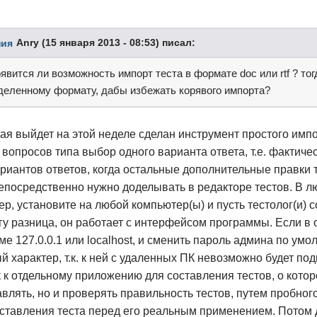
Anry (15 января 2013 - 08:53) писал:
оявится ли возможность импорт теста в формате doc или rtf ? то
деленному формату, дабы избежать корявого импорта?
рая выйдет на этой неделе сделан инструмент простого имп
вопросов типа выбор одного варианта ответа, т.е. фактичес
ариантов ответов, когда остальные дополнительные правки 
е непосредственно нужно доделывать в редакторе тестов. В
р, установите на любой компьютер(ы) и пусть тестолог(и) с
логу разница, он работает с интерфейсом программы. Если в
ме 127.0.0.1 или localhost, и сменить пароль админа по ум
 характер, т.к. к ней с удаленных ПК невозможно будет по
к к отдельному приложению для составления тестов, о кото
авлять, но и проверять правильность тестов, путем пробног
ставления теста перед его реальным применением. Потом д