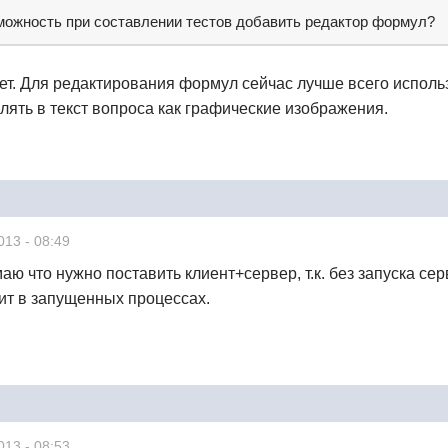
можность при составлении тестов добавить редактор формул?
т. Для редактирования формул сейчас лучше всего использ
ять в текст вопроса как графические изображения.
013 - 08:49
аю что нужно поставить клиент+сервер, т.к. без запуска се
сит в запущенных процессах.
013 - 08:53