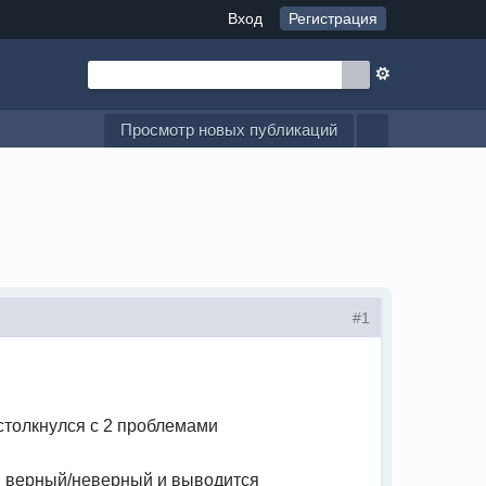
Вход
Регистрация
Просмотр новых публикаций
#1
столкнулся с 2 проблемами
 он верный/неверный и выводится