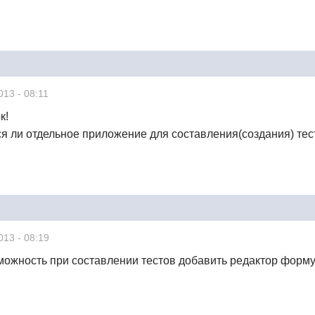
013 - 08:11
к!
ся ли отдельное приложение для составления(создания) те
013 - 08:19
можность при составлении тестов добавить редактор форм