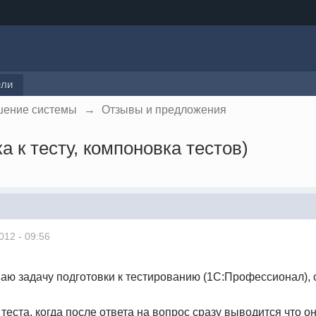
ели
шение системы
→
Отзывы и предложения
 к тесту, компоновка тестов)
012 - 09:56
ю задачу подготовки к тестированию (1С:Профессионал), 
 теста, когда после ответа на вопрос сразу выводится что