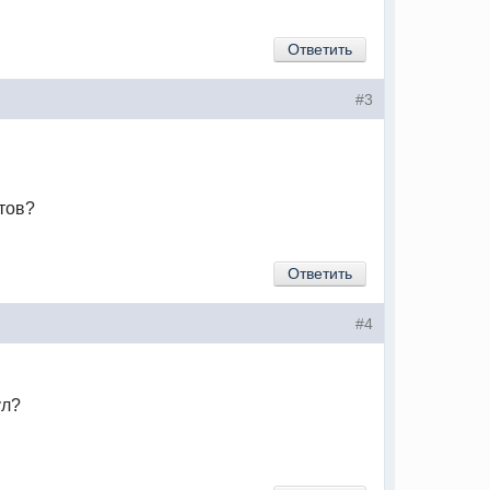
Ответить
#3
стов?
Ответить
#4
ул?