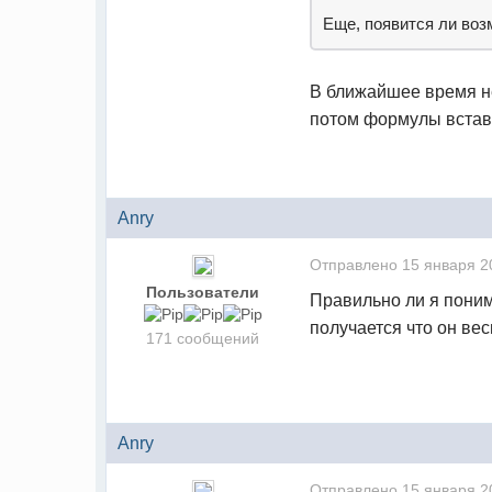
Еще, появится ли воз
В ближайшее время не
потом формулы вставл
Anry
Отправлено
15 января 2
Пользователи
Правильно ли я поним
получается что он ве
171 сообщений
Anry
Отправлено
15 января 2