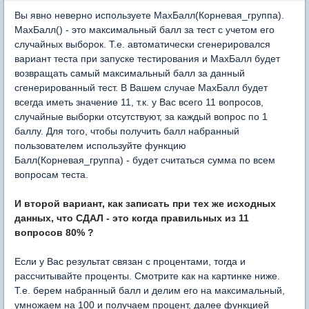
Вы явно неверно используете MaxБалл(Корневая_группа).
MaxБалл() - это максимальный балл за тест с учетом его
случайных выборок. Т.е. автоматически сгенерировался
вариант теста при запуске тестирования и MaxБалл будет
возвращать самый максимальный балл за данный
сгенерированный тест. В Вашем случае MaxБалл будет
всегда иметь значение 11, т.к. у Вас всего 11 вопросов,
случайные выборки отсутствуют, за каждый вопрос по 1
баллу. Для того, чтобы получить балл набранный
пользователем используйте функцию
Балл(Корневая_группа) - будет считаться сумма по всем
вопросам теста.
И второй вариант, как записать при тех же исходных
данных, что СДАЛ - это когда правильных из 11
вопросов 80% ?
Если у Вас результат связан с процентами, тогда и
рассчитывайте проценты. Смотрите как на картинке ниже.
Т.е. берем набранный балл и делим его на максимальный,
умножаем на 100 и получаем процент, далее функцией