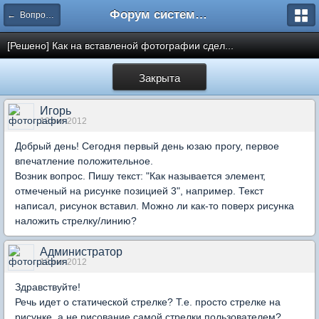
Форум системы тестирования INDIGO
← Вопросы составления тестов
[Решено] Как на вставленой фотографии сдел...
Закрыта
Игорь
12 окт 2012
Добрый день! Сегодня первый день юзаю прогу, первое
впечатление положительное.
Возник вопрос. Пишу текст: "Как называется элемент,
отмеченый на рисунке позицией 3", например. Текст
написал, рисунок вставил. Можно ли как-то поверх рисунка
наложить стрелку/линию?
Администратор
12 окт 2012
Здравствуйте!
Речь идет о статической стрелке? Т.е. просто стрелке на
рисунке, а не рисование самой стрелки пользователем?